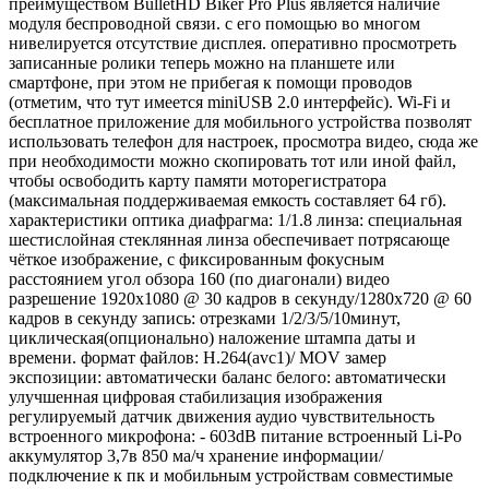
преимуществом BulletHD Biker Pro Plus является наличие
модуля беспроводной связи. с его помощью во многом
нивелируется отсутствие дисплея. оперативно просмотреть
записанные ролики теперь можно на планшете или
смартфоне, при этом не прибегая к помощи проводов
(отметим, что тут имеется miniUSB 2.0 интерфейс). Wi-Fi и
бесплатное приложение для мобильного устройства позволят
использовать телефон для настроек, просмотра видео, сюда же
при необходимости можно скопировать тот или иной файл,
чтобы освободить карту памяти моторегистратора
(максимальная поддерживаемая емкость составляет 64 гб).
характеристики оптика диафрагма: 1/1.8 линза: специальная
шестислойная стеклянная линза обеспечивает потрясающе
чёткое изображение, с фиксированным фокусным
расстоянием угол обзора 160 (по диагонали) видео
разрешение 1920x1080 @ 30 кадров в секунду/1280x720 @ 60
кадров в секунду запись: отрезками 1/2/3/5/10минут,
циклическая(опционально) наложение штампа даты и
времени. формат файлов: H.264(avc1)/ MOV замер
экспозиции: автоматически баланс белого: автоматически
улучшенная цифровая стабилизация изображения
регулируемый датчик движения аудио чувствительность
встроенного микрофона: - 603dB питание встроенный Li-Po
аккумулятор 3,7в 850 ма/ч хранение информации/
подключение к пк и мобильным устройствам совместимые