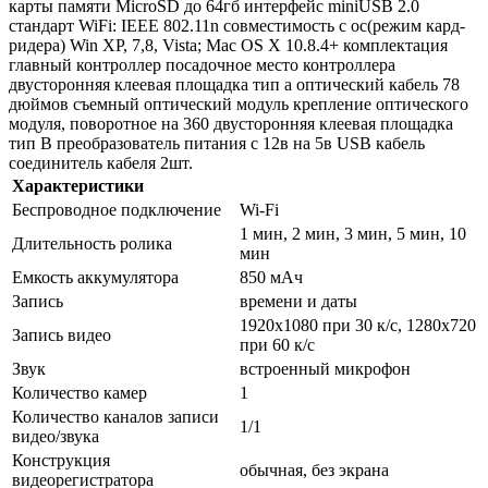
карты памяти MicroSD до 64гб интерфейс miniUSB 2.0
стандарт WiFi: IEEE 802.11n совместимость с ос(режим кард-
ридера) Win XP, 7,8, Vista; Mac OS X 10.8.4+ комплектация
главный контроллер посадочное место контроллера
двусторонняя клеевая площадка тип а оптический кабель 78
дюймов съемный оптический модуль крепление оптического
модуля, поворотное на 360 двусторонняя клеевая площадка
тип B преобразователь питания с 12в на 5в USB кабель
соединитель кабеля 2шт.
Характеристики
Беспроводное подключение
Wi-Fi
1 мин, 2 мин, 3 мин, 5 мин, 10
Длительность ролика
мин
Емкость аккумулятора
850 мАч
Запись
времени и даты
1920x1080 при 30 к/с, 1280x720
Запись видео
при 60 к/с
Звук
встроенный микрофон
Количество камер
1
Количество каналов записи
1/1
видео/звука
Конструкция
обычная, без экрана
видеорегистратора