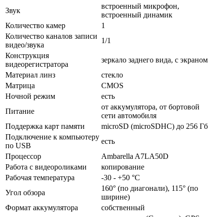
встроенный микрофон,
Звук
встроенный динамик
Количество камер
1
Количество каналов записи
1/1
видео/звука
Конструкция
зеркало заднего вида, с экраном
видеорегистратора
Материал линз
стекло
Матрица
CMOS
Ночной режим
есть
от аккумулятора, от бортовой
Питание
сети автомобиля
Поддержка карт памяти
microSD (microSDHC) до 256 Гб
Подключение к компьютеру
есть
по USB
Процессор
Ambarella A7LA50D
Работа с видеороликами
копирование
Рабочая температура
-30 - +50 °C
160° (по диагонали), 115° (по
Угол обзора
ширине)
Формат аккумулятора
собственный