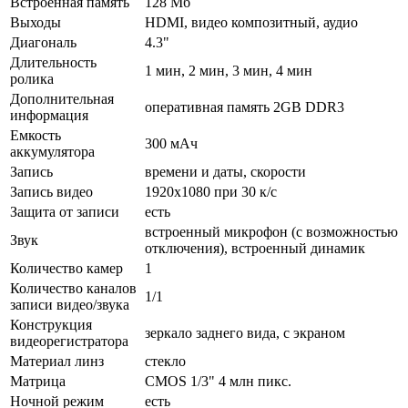
Встроенная память
128 Мб
Выходы
HDMI, видео композитный, аудио
Диагональ
4.3"
Длительность
1 мин, 2 мин, 3 мин, 4 мин
ролика
Дополнительная
оперативная память 2GB DDR3
информация
Емкость
300 мАч
аккумулятора
Запись
времени и даты, скорости
Запись видео
1920x1080 при 30 к/с
Защита от записи
есть
встроенный микрофон (с возможностью
Звук
отключения), встроенный динамик
Количество камер
1
Количество каналов
1/1
записи видео/звука
Конструкция
зеркало заднего вида, с экраном
видеорегистратора
Материал линз
стекло
Матрица
CMOS 1/3" 4 млн пикс.
Ночной режим
есть