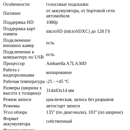
Особенности
голосовые подсказки
от аккумулятора, от бортовой сети
Питание
автомобиля
Поддержка HD
1080p
Поддержка карт
microSD (microSDXC) до 128 Гб
памяти
Подключение
есть
внешних камер
Подключение к
есть
компьютеру по USB
Процессор
Ambarella A7LA30D
Работа с
копирование
видеороликами
Рабочая температура
-25 - +45 °C
Размеры (ширина x
314x83x14 мм
высота x толщина)
Режим записи
циклическая, запись без разрывов
Режимы
автостарт записи
Угол обзора
135° (по диагонали), 103° (по ширине)
Формат
собственный
аккумулятора