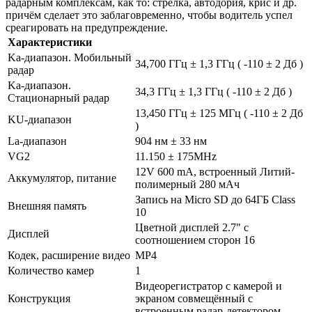
радарным комплексам, как то: стрелка, автодория, крис и др.
причём сделает это заблаговременно, чтобы водитель успел
среагировать на предупреждение.
Характеристики
Ka-диапазон. Мобильный
34,700 ГГц ± 1,3 ГГц ( -110 ± 2 Дб )
радар
Ka-диапазон.
34,3 ГГц ± 1,3 ГГц ( -110 ± 2 Дб )
Стационарный радар
13,450 ГГц ± 125 МГц ( -110 ± 2 Дб
KU-диапазон
)
La-диапазон
904 нм ± 33 нм
VG2
11.150 ± 175MHz
12V 600 mA, встроенный Литий-
Аккумулятор, питание
полимерный 280 мАч
Запись на Micro SD до 64ГБ Class
Внешняя память
10
Цветной дисплей 2.7" с
Дисплей
соотношением сторон 16
Кодек, расширение видео
MP4
Количество камер
1
Видеорегистратор с камерой и
Конструкция
экраном совмещённый с
встроенным радар-детектором