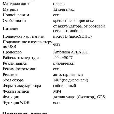
Материал линз
стекло
Матрица
12 млн пикс.
Ночной режим
есть
Особенности
крепление на присоске
от аккумулятора, от бортовой
Питание
сети автомобиля
Поддержка карт памяти
microSD (microSDHC)
Подключение к компьютеру
есть
по USB
Процессор
Ambarella A7LA50D
Рабочая температура
-20 - +50 °C
Режим записи
циклическая
Режим фотосъемки
есть
Режимы
автостарт записи
Угол обзора
140° (по диагонали)
Формат аккумулятора
собственный
Формат записи
MP4
Функции
датчик удара (G-сенсор), GPS
Функция WDR
есть
Написать отзыв