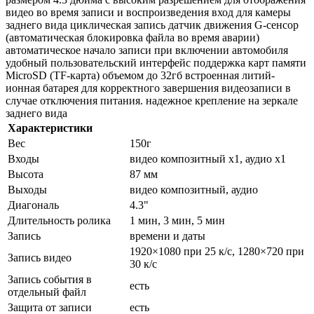
видео во время записи и воспроизведения вход для камеры
заднего вида циклическая запись датчик движения G-сенсор
(автоматическая блокировка файла во время аварии)
автоматическое начало записи при включении автомобиля
удобный пользовательский интерфейс поддержка карт памяти
MicroSD (TF-карта) объемом до 32гб встроенная литий-
ионная батарея для корректного завершения видеозаписи в
случае отключения питания. надежное крепление на зеркале
заднего вида
Характеристики
Вес
150г
Входы
видео композитный x1, аудио x1
Высота
87 мм
Выходы
видео композитный, аудио
Диагональ
4.3"
Длительность ролика
1 мин, 3 мин, 5 мин
Запись
времени и даты
1920×1080 при 25 к/с, 1280×720 при
Запись видео
30 к/с
Запись события в
есть
отдельный файл
Защита от записи
есть