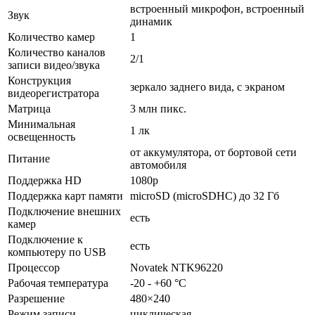
встроенный микрофон, встроенный
Звук
динамик
Количество камер
1
Количество каналов
2/1
записи видео/звука
Конструкция
зеркало заднего вида, с экраном
видеорегистратора
Матрица
3 млн пикс.
Минимальная
1 лк
освещенность
от аккумулятора, от бортовой сети
Питание
автомобиля
Поддержка HD
1080p
Поддержка карт памяти
microSD (microSDHC) до 32 Гб
Подключение внешних
есть
камер
Подключение к
есть
компьютеру по USB
Процессор
Novatek NTK96220
Рабочая температура
-20 - +60 °C
Разрешение
480×240
Режим записи
циклическая