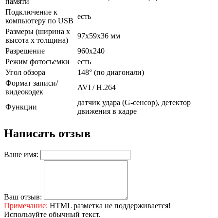
памяти
Подключение к
есть
компьютеру по USB
Размеры (ширина x
97x59x36 мм
высота x толщина)
Разрешение
960x240
Режим фотосъемки
есть
Угол обзора
148° (по диагонали)
Формат записи/
AVI / H.264
видеокодек
датчик удара (G-сенсор), детектор
Функции
движения в кадре
Написать отзыв
Ваше имя:
Ваш отзыв:
Примечание:
HTML разметка не поддерживается!
Используйте обычный текст.