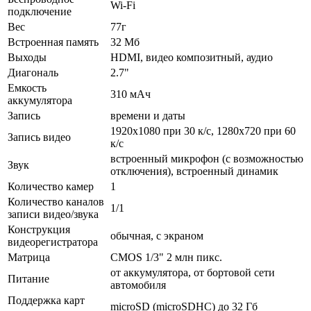
Wi-Fi
подключение
Вес
77г
Встроенная память
32 Мб
Выходы
HDMI, видео композитный, аудио
Диагональ
2.7"
Емкость
310 мАч
аккумулятора
Запись
времени и даты
1920x1080 при 30 к/с, 1280x720 при 60
Запись видео
к/с
встроенный микрофон (с возможностью
Звук
отключения), встроенный динамик
Количество камер
1
Количество каналов
1/1
записи видео/звука
Конструкция
обычная, с экраном
видеорегистратора
Матрица
CMOS 1/3" 2 млн пикс.
от аккумулятора, от бортовой сети
Питание
автомобиля
Поддержка карт
microSD (microSDHC) до 32 Гб