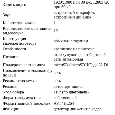
1920x1080 при 30 к/с, 1280x720
Запись видео
при 60 к/с
встроенный микрофон,
Звук
встроенный динамик
Количество камер
1
Количество каналов записи
1/1
видео/звука
Конструкция
обычная, с экраном
видеорегистратора
Особенности
крепление на присоске
от аккумулятора, от бортовой
Питание
сети автомобиля
Поддержка карт памяти
microSD (microSDHC) до 32 Гб
Подключение к компьютеру
есть
по USB
Режим фотосъемки
есть
Режимы
автостарт записи
Угол обзора
110° (по диагонали)
Формат аккумулятора
собственный
Формат записи/видеокодек
AVI / H.264
Функции
детектор движения в кадре