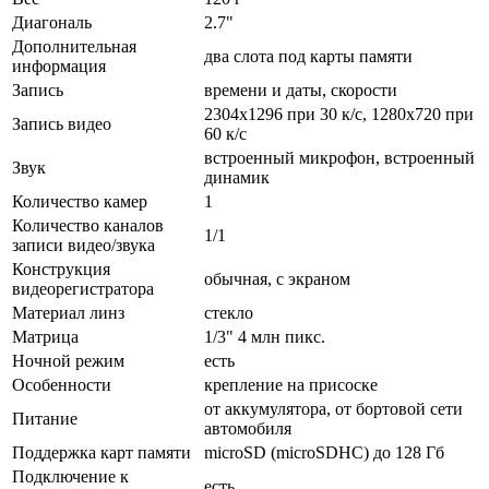
Диагональ
2.7"
Дополнительная
два слота под карты памяти
информация
Запись
времени и даты, скорости
2304x1296 при 30 к/с, 1280x720 при
Запись видео
60 к/с
встроенный микрофон, встроенный
Звук
динамик
Количество камер
1
Количество каналов
1/1
записи видео/звука
Конструкция
обычная, с экраном
видеорегистратора
Материал линз
стекло
Матрица
1/3" 4 млн пикс.
Ночной режим
есть
Особенности
крепление на присоске
от аккумулятора, от бортовой сети
Питание
автомобиля
Поддержка карт памяти
microSD (microSDHC) до 128 Гб
Подключение к
есть