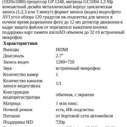
(1920x1080) процессор GP 1248, матрица GC1004 1,3 Mp
компактный дизайн металлический корпус циклическая
запись (1,2,3 или 5 минут) формат записи (кодек) видео/фото
AVI угол обзора 120 градусов ик-подсветка для записи в
ночное время разрешение фото до 12 мп детектор движения в
кадре защита файлов от перезаписи нажатием кнопки
поддержка карт памяти microSD объемом до 32 гб встроенный
микрофон
Характеристики
Выходы
HDMI
Диагональ
2.7"
Запись видео
1280×720
Звук
встроенный микрофон
Количество камер
1
Количество каналов
1/1
записи видео/звука
Конструкция
обычная, с экраном
видеорегистратора
Матрица
1 млн пикс.
Ночной режим
есть, ИК-подсветка
Питание
от бортовой сети автомобиля
Поддержка HD
720p