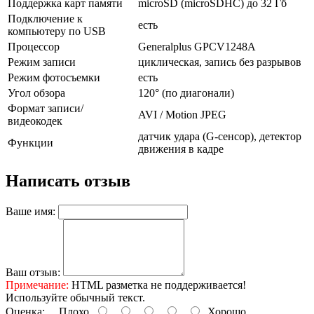
Поддержка карт памяти
microSD (microSDHC) до 32 Гб
Подключение к
есть
компьютеру по USB
Процессор
Generalplus GPCV1248A
Режим записи
циклическая, запись без разрывов
Режим фотосъемки
есть
Угол обзора
120° (по диагонали)
Формат записи/
AVI / Motion JPEG
видеокодек
датчик удара (G-сенсор), детектор
Функции
движения в кадре
Написать отзыв
Ваше имя:
Ваш отзыв:
Примечание:
HTML разметка не поддерживается!
Используйте обычный текст.
Оценка:
Плохо
Хорошо