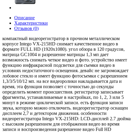
Описание
Характеристики
Отзывов (0)
компактный видеорегистратор в прочном металлическом
корпусе Intego VX-215HD снимает качественное видео в
формате FULL HD (1920x1080). угол обзора в 120 градусов,
матрица GC1004 и разрешение матрицы 1,3 мп дает
возможность снимать четкое видео и фото. устройство имеет
функцию инфракрасной подсветки для съемки видео в
условиях недостаточного освещения. девайс не загромождает
лобовое стекло и имеет функцию фотосъемки с разрешением
1,3/3/5/10/12 мп. на все видеоролики накладывается дата и
время, эта функция позволяет с точностью до секунды
определить момент происшествия. регистратор записывает
фрагменты, устанавливаемые в настройках, по 1, 2, 3 или 5
минут в режиме циклической записи. есть функция записи
звука, которую можно отключить. видеорегистратор оснащен
дисплеем 2,7 и детектором движения. особенности
видеорегистратора Intego VX-215HD: LCD-дисплей 2.7 дюйма
с высоким разрешением для отображения видео во время
записи и воспроизведения разрешение видео Full HD