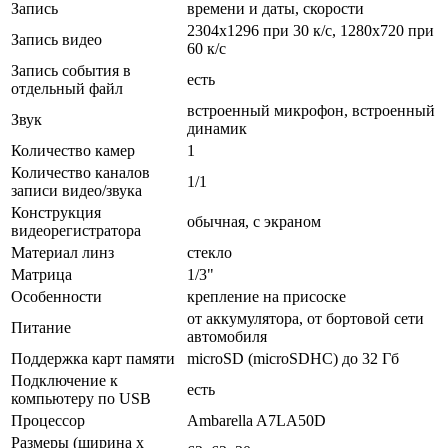
Запись
времени и даты, скорости
2304x1296 при 30 к/с, 1280x720 при
Запись видео
60 к/с
Запись события в
есть
отдельный файл
встроенный микрофон, встроенный
Звук
динамик
Количество камер
1
Количество каналов
1/1
записи видео/звука
Конструкция
обычная, с экраном
видеорегистратора
Материал линз
стекло
Матрица
1/3"
Особенности
крепление на присоске
от аккумулятора, от бортовой сети
Питание
автомобиля
Поддержка карт памяти
microSD (microSDHC) до 32 Гб
Подключение к
есть
компьютеру по USB
Процессор
Ambarella A7LA50D
Размеры (ширина x