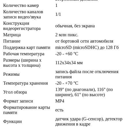
Количество камер
1
Количество каналов
1/1
записи видео/звука
Конструкция
обычная, без экрана
видеорегистратора
Матрица
2 млн пикс.
Питание
от бортовой сети автомобиля
Поддержка карт памяти
microSD (microSDHC) до 128 Гб
Рабочая температура
-20 - +60 °C
Размеры (ширина x
112x34x34 мм
высота x толщина)
запись файла после отключения
Режимы
питания
Температура хранения
-20 - +70 °C
139° (по диагонали), 116° (по
Угол обзора
ширине), 61° (по высоте)
Формат записи
MP4
Форматирование карты
есть
памяти
датчик удара (G-сенсор), детектор
Функции
движения в кадре