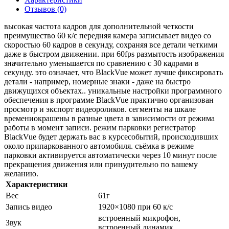
Отзывов (0)
высокая частота кадров для дополнительной четкости
преимущество 60 к/с передняя камера записывает видео со
скоростью 60 кадров в секунду, сохраняя все детали четкими
даже в быстром движении. при 60fps размытость изображения
значительно уменьшается по сравнению с 30 кадрами в
секунду. это означает, что BlackVue может лучше фиксировать
детали - например, номерные знаки - даже на быстро
движущихся объектах.. уникальные настройки программного
обеспечения в программе BlackVue практично организован
просмотр и экспорт видеороликов. сегменты на шкале
времениокрашены в разные цвета в зависимости от режима
работы в момент записи. режим парковки регистратор
BlackVue будет держать вас в курсесобытий, происходивших
около припаркованного автомобиля. съёмка в режиме
парковки активируется автоматически через 10 минут после
прекращения движения или принудительно по вашему
желанию.
Характеристики
Вес
61г
Запись видео
1920×1080 при 60 к/с
встроенный микрофон,
Звук
встроенный динамик