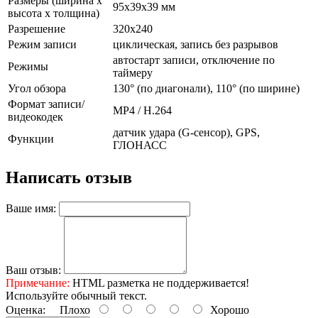
Размеры (ширина x
95x39x39 мм
высота x толщина)
Разрешение
320x240
Режим записи
циклическая, запись без разрывов
автостарт записи, отключение по
Режимы
таймеру
Угол обзора
130° (по диагонали), 110° (по ширине)
Формат записи/
MP4 / H.264
видеокодек
датчик удара (G-сенсор), GPS,
Функции
ГЛОНАСС
Написать отзыв
Ваше имя:
Ваш отзыв:
Примечание:
HTML разметка не поддерживается!
Используйте обычный текст.
Оценка:
Плохо
Хорошо