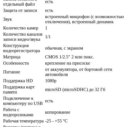
есть
отдельный файл
Защита от записи
есть
встроенный микрофон (с возможностью
Звук
отключения), встроенный динамик
Количество камер
1
Количество каналов
1/1
записи видео/звука
Конструкция
обычная, с экраном
видеорегистратора
Матрица
CMOS 1/2.5" 2 млн пикс.
Особенности
крепление на присоске
от аккумулятора, от бортовой сети
Питание
автомобиля
Поддержка HD
1080p
Поддержка карт
microSD (microSDHC) до 32 Гб
памяти
Подключение к
есть
компьютеру по USB
Работа с
копирование
видеороликами
Рабочая температура
-25 - +55 °C