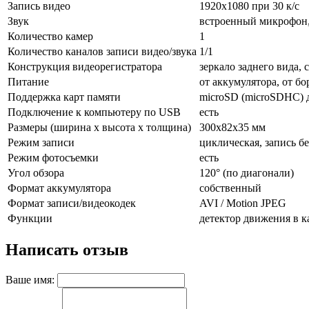
Запись видео
1920x1080 при 30 к/с
Звук
встроенный микрофон
Количество камер
1
Количество каналов записи видео/звука
1/1
Конструкция видеорегистратора
зеркало заднего вида, 
Питание
от аккумулятора, от б
Поддержка карт памяти
microSD (microSDHC) д
Подключение к компьютеру по USB
есть
Размеры (ширина x высота x толщина)
300x82x35 мм
Режим записи
циклическая, запись б
Режим фотосъемки
есть
Угол обзора
120° (по диагонали)
Формат аккумулятора
собственный
Формат записи/видеокодек
AVI / Motion JPEG
Функции
детектор движения в к
Написать отзыв
Ваше имя: