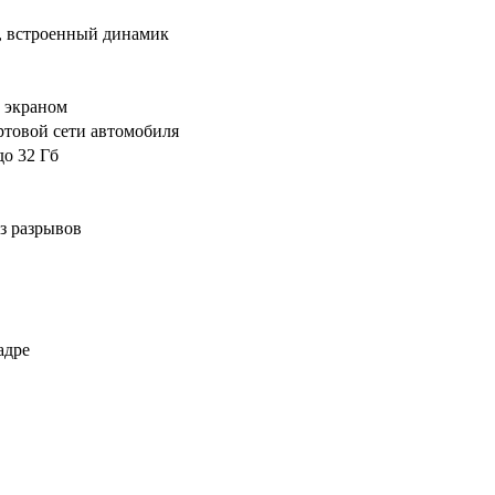
, встроенный динамик
с экраном
ортовой сети автомобиля
о 32 Гб
ез разрывов
адре