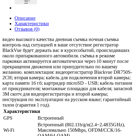
Описание
Характеристики
Отзывов (0)
видео высокого качества дневная съемка ночная съемка
контроль над ситуацией в ваше отсутствие регистратор
BlackVue будет держать вас в курсесобытий, происходивших
около припаркованного автомобиля. съёмка в режиме
парковки активируется автоматически через 10 минут после
прекращения движения или принудительно по вашему
желанию. комплектация: видеорегистратор Blackvue DR750S-
2CH; вторая камера; кабель для подключения второй камеры;
карта памяти 16 гб; картридер microSD - USB; кабель питания
от прикуривателя; монтажные площадки для кабеля; запасной
3M скотч для видеорегистратора и второй камеры;
инструкция по эксплуатации на русском языке; гарантийный
талон (гарантия 1 год).
Характеристики
GPS
Встроенный
Встроенный (802.11b/g/n(2.4~2.4835GHz),
Wi-Fi
Максимально 150Mbps, OFDM/CCK/16-
QAM/64-QAM)