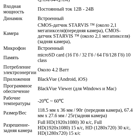
Входная
Постоянный ток 12В - 24В
мощность
Динамик
Встроенный
CMOS-датчик STARVIS ™ (около 2,1
мегапикселя)(передняя камера), CMOS-
Камера
датчик STARVIS ™ (около 2,1 мегапикселя)
(задняя камера),
Микрофон
Встроенный
microSD card (16 Гб / 32 Гб / 64 Гб/128 Гб) 10
Память
class
Потребление
Около 4.2 Ватт
электроэнергии
Приложения
BlackVue (Android, iOS)
Программное
BlackVue Viewer (для Windows и Mac)
обеспечение
Рабочие
-20℃ ~ 60℃
температуры
118.5 мм x 36 мм / 90г (передняя камера), 67.4
Размер/Вес
мм x 27.6 мм / 25г(задняя камера)
Full HD(1920x1080) 30 к/с, Full
Разрешение-
HD(1920x1080) 15 к/с, HD (1280x720) 30 к/с,
задняя камера
HD(1280x720) 15 к/с