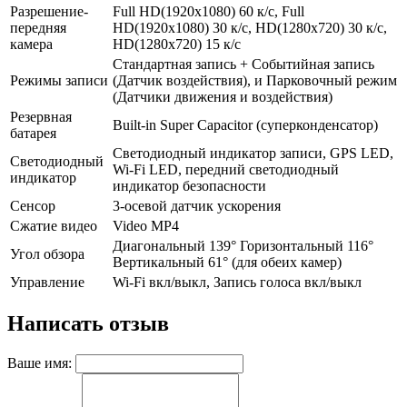
Разрешение-
Full HD(1920x1080) 60 к/с, Full
передняя
HD(1920x1080) 30 к/с, HD(1280x720) 30 к/с,
камера
HD(1280x720) 15 к/с
Стандартная запись + Событийная запись
Режимы записи
(Датчик воздействия), и Парковочный режим
(Датчики движения и воздействия)
Резервная
Built-in Super Capacitor (суперконденсатор)
батарея
Светодиодный индикатор записи, GPS LED,
Светодиодный
Wi-Fi LED, передний светодиодный
индикатор
индикатор безопасности
Сенсор
3-осевой датчик ускорения
Сжатие видео
Video MP4
Диагональный 139° Горизонтальный 116°
Угол обзора
Вертикальный 61° (для обеих камер)
Управление
Wi-Fi вкл/выкл, Запись голоса вкл/выкл
Написать отзыв
Ваше имя: