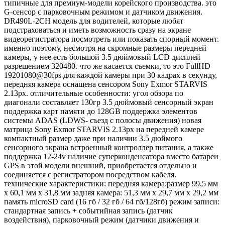
типичные для премиум-модели корейского производства. это
G-сенсор с парковочным режимом и датчиком движения.
DR490L-2CH модель для водителей, которые любят
подстраховаться и иметь возможность сразу на экране
видеорегистратора посмотреть или показать спорный момент.
именно поэтому, несмотря на скромные размеры передней
камеры, у нее есть большой 3.5 дюймовый LCD дисплей
разрешением 320480. что же касается съемки, то это FullHD
19201080@30fps для каждой камеры при 30 кадрах в секунду,
передняя камера оснащена сенсором Sony Exmor STARVIS
2.13px. отличительные особенности: угол обзора по
диагонали составляет 130гр 3.5 дюймовый сенсорный экран
поддержка карт памяти до 128GB поддержка элементов
системы ADAS (LDWS- съезд с полосы движения) новая
матрица Sony Exmor STARVIS 2.13px на передней камере
компактный размер даже при наличии 3.5 дюймого
сенсорного экрана встроенный контроллер питания, а также
поддержка 12-24v наличие суперконденсатора вместо батареи
GPS в этой модели внешний, приобретается отдельно и
соединяется с регистратором посредством кабеля.
технические характеристики: передняя камера:размер 99,5 мм
x 60,1 мм х 31,8 мм задняя камера: 51,3 мм x 29,7 мм х 29,2 мм
память microSD card (16 гб / 32 гб / 64 гб/128гб) режим записи:
стандартная запись + событийная запись (датчик
воздействия), парковочный режим (датчики движения и