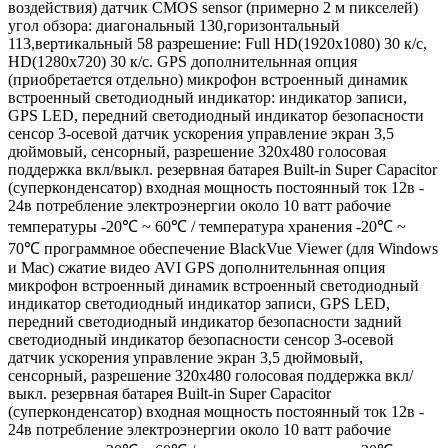
воздействия) датчик CMOS sensor (примерно 2 м пикселей)
угол обзора: диагональный 130,горизонтальный
113,вертикальный 58 разрешение: Full HD(1920x1080) 30 к/с,
HD(1280x720) 30 к/с. GPS дополнительнная опция
(приобретается отдельно) микрофон встроенный динамик
встроенный светодиодный индикатор: индикатор записи,
GPS LED, передний светодиодный индикатор безопасности
сенсор 3-осевой датчик ускорения управление экран 3,5
дюймовый, сенсорный, разрешение 320x480 голосовая
поддержка вкл/выкл. резервная батарея Built-in Super Capacitor
(суперконденсатор) входная мощность постоянный ток 12в -
24в потребление электроэнергии около 10 ватт рабочие
температуры -20℃ ~ 60℃ / температура хранения -20℃ ~
70℃ программное обеспечение BlackVue Viewer (для Windows
и Mac) сжатие видео AVI GPS дополнительнная опция
микрофон встроенный динамик встроенный светодиодный
индикатор светодиодный индикатор записи, GPS LED,
передний светодиодный индикатор безопасности задний
светодиодный индикатор безопасности сенсор 3-осевой
датчик ускорения управление экран 3,5 дюймовый,
сенсорный, разрешение 320x480 голосовая поддержка вкл/
выкл. резервная батарея Built-in Super Capacitor
(суперконденсатор) входная мощность постоянный ток 12в -
24в потребление электроэнергии около 10 ватт рабочие