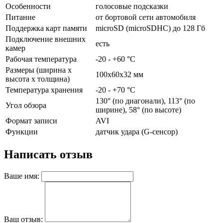
Особенности
голосовые подсказки
Питание
от бортовой сети автомобиля
Поддержка карт памяти
microSD (microSDHC) до 128 Гб
Подключение внешних
есть
камер
Рабочая температура
-20 - +60 °C
Размеры (ширина x
100x60x32 мм
высота x толщина)
Температура хранения
-20 - +70 °C
130° (по диагонали), 113° (по
Угол обзора
ширине), 58° (по высоте)
Формат записи
AVI
Функции
датчик удара (G-сенсор)
Написать отзыв
Ваше имя:
Ваш отзыв: