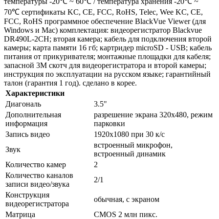
температуры -20℃ ~ 60℃ / температура хранения -20℃ ~
70℃ сертификаты KC, CE, FCC, RoHS, Telec, Wee KC, CE,
FCC, RoHS программное обеспечение BlackVue Viewer (для
Windows и Mac) комплектация: видеорегистратор Blackvue
DR490L-2CH; вторая камера; кабель для подключения второй
камеры; карта памяти 16 гб; картридер microSD - USB; кабель
питания от прикуривателя; монтажные площадки для кабеля;
запасной 3M скотч для видеорегистратора и второй камеры;
инструкция по эксплуатации на русском языке; гарантийный
талон (гарантия 1 год). сделано в корее.
Характеристики
Диагональ
3.5"
Дополнительная
разрешение экрана 320х480, режим
информация
парковки
Запись видео
1920x1080 при 30 к/с
встроенный микрофон,
Звук
встроенный динамик
Количество камер
2
Количество каналов
2/1
записи видео/звука
Конструкция
обычная, с экраном
видеорегистратора
Матрица
CMOS 2 млн пикс.