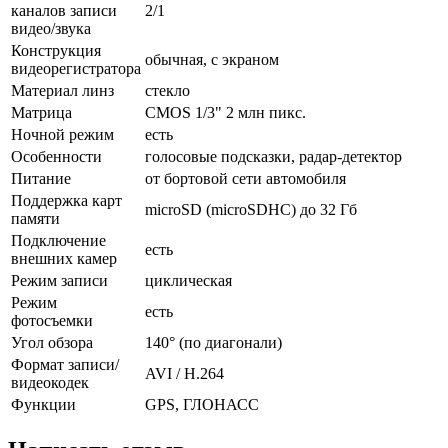
каналов записи
2/1
видео/звука
Конструкция
обычная, с экраном
видеорегистратора
Материал линз
стекло
Матрица
CMOS 1/3" 2 млн пикс.
Ночной режим
есть
Особенности
голосовые подсказки, радар-детектор
Питание
от бортовой сети автомобиля
Поддержка карт
microSD (microSDHC) до 32 Гб
памяти
Подключение
есть
внешних камер
Режим записи
циклическая
Режим
есть
фотосъемки
Угол обзора
140° (по диагонали)
Формат записи/
AVI / H.264
видеокодек
Функции
GPS, ГЛОНАСС