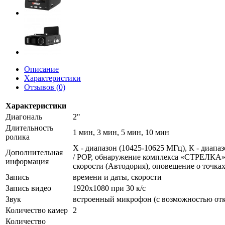
Описание
Характеристики
Отзывов (0)
Характеристики
Диагональ
2"
Длительность
1 мин, 3 мин, 5 мин, 10 мин
ролика
Х - диапазон (10425-10625 МГц), К - диапаз
Дополнительная
/ POP, обнаружение комплекса «СТРЕЛКА», 
информация
скорости (Автодория), оповещение о точках
Запись
времени и даты, скорости
Запись видео
1920x1080 при 30 к/с
Звук
встроенный микрофон (с возможностью от
Количество камер
2
Количество