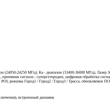
он (24050-24250 МГц), Ка - диапазон (33400-36000 МГц), Лазер 3
приемник сигнала - супергетеродин, цифровая обработка сигна
 POI, режимы Город1 / Город2 / Город3 / Трасса, обновляемое П
ключения), встроенный динамик