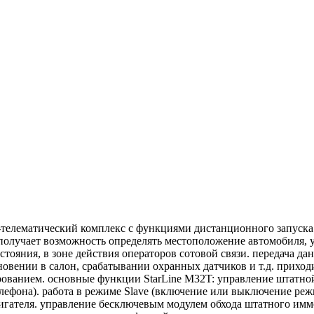
-телематический комплекс с функциями дистанционного запуска
 получает возможность определять местоположение автомобиля, 
тояния, в зоне действия операторов сотовой связи. передача д
вении в салон, срабатывании охранных датчиков и т.д. приходи
ованием. основные функции StarLine M32T: управление штатно
елефона). работа в режиме Slave (включение или выключение ре
гателя. управление бесключевым модулем обхода штатного иммо