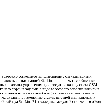
. возможно совместное использование с сигнализациями
управлять сигнализацией StarLine и принимать сообщения о
анных и команд управления происходит по каналу связи GSM.
т на телефон владельца в виде голосового оповещения или в
й системой охраны автомобиля ( включение и выключение
жима охраны по изменению статуса штатной сигнализации).
билайзера StarLine F1. поддержка модуля бесключевого обхода