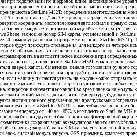
или при подключении по цифровой шине. дистанционное управл
и или при подключении по цифровой шине. мониторинг и опреде
 преимущества StarLine M32T: определение местоположения мон
в GPS с точностью от 2,5 до 5 метров. для определения местопо
одержит координаты местоположения автомобиля и прямую ссылку 
. управление модулем и автосигнализацией может осуществлятьс
ws Phone; звонок на номер SIM-карты, установленной в StarLin
 50 команд управления и программирования. StarLine M32T раб
оторые будут приходить оповещения. для каждого из четырех но
чине срабатывания автосигнализации: открыта дверь, капот ил
программировать на автоматическое включение при определенн
ия салона и т.д. оповещение: StarLine M32T можно использоват
ли дверей, капота, багажника, педали тормоза или ручного тор
я текст и способ оповещения. при срабатывании зоны контроля 
он. если машину пытаются угнать, на модуль можно отправить к
ельцу. вы можете установить запрет на управление с любых те
а. микрофон включается командой во время звонка на модуль. 
автоматический запуск двигателя по температуре, будильнику и
пульта дистанционного управления для предпусковых обогреват
ованием системы StarLine M32T. термостойкость: охранное обор
азоне температур от - 40 до +85C. в комплекте со StarLine M3
и при воздействии других неблагоприятных факторов: вибрации,
хемотехника сохранят заряд аккумулятора вашего автомобиля. 
 обеспечения; запрос баланса SIM-карты, установленной в мод
й блок, силовой модуль запуска, GPS-приемник, комплект прово