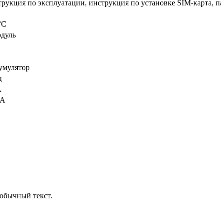
трукция по эксплуатации, инструкция по установке SIM-карта, п
°С
одуль
умулятор
ц
А
мА
обычный текст.