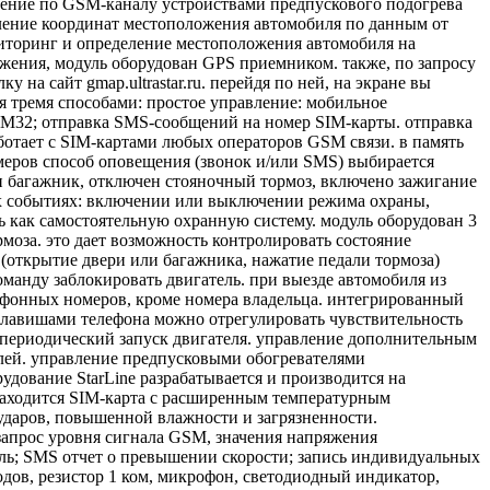
ение по GSM-каналу устройствами предпускового подогрева
ление координат местоположения автомобиля по данным от
иторинг и определение местоположения автомобиля на
ложения, модуль оборудован GPS приемником. также, по запросу
на сайт gmap.ultrastar.ru. перейдя по ней, на экране вы
я тремя способами: простое управление: мобильное
e M32; отправка SMS-сообщений на номер SIM-карты. отправка
отает с SIM-картами любых операторов GSM связи. в память
меров способ оповещения (звонок и/или SMS) выбирается
и багажник, отключен стояночный тормоз, включено зажигание
ых событиях: включении или выключении режима охраны,
ь как самостоятельную охранную систему. модуль оборудован 3
моза. это дает возможность контролировать состояние
(открытие двери или багажника, нажатие педали тормоза)
оманду заблокировать двигатель. при выезде автомобиля из
лефонных номеров, кроме номера владельца. интегрированный
клавишами телефона можно отрегулировать чувствительность
 периодический запуск двигателя. управление дополнительным
елей. управление предпусковыми обогревателями
удование StarLine разрабатывается и производится на
2 находится SIM-карта с расширенным температурным
 ударов, повышенной влажности и загрязненности.
запрос уровня сигнала GSM, значения напряжения
уль; SMS отчет о превышении скорости; запись индивидуальных
дов, резистор 1 ком, микрофон, светодиодный индикатор,