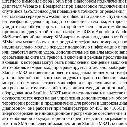
штатного иммобилайзера Fortin при аналоговом подключении 
двигателя Webasto и Eberspacher при аналоговом подключени
спутников GPS/глонасс для повышения точности определения.
бесплатном сервере www.starline-online.ru по данным спутнико
на телефон владельца приходит сообщение с текстом, которое с
увидите подробную карту, на которой отмечен ваш автомобиль
приложение для устройств на платформе iOS и Android и Windo
SMS-сообщений на номер SIM-карты модуль поддерживает более
SIMкарты может быть записано до 4 телефонных номеров, на к
индивидуально. модуль передает подробную информацию о при
или сработал датчик удара. дополнительные каналы можно за
срабатывания сигнала тревоги, включении режима прослушиван
входами, к которым могут быть подключены концевые выключате
автомобиля. каждый вход программируется отдельно: выбираетс
StarLine M32 мгновенно оповестит владельца звонком на телеф
установленной зоны контроля модуль отправит сообщение влад
микрофон в модуль встроен микрофон для прослушивания салон
микрофона. автоматический запуск двигателя дистанционный, 
оборудованием StarLine M32T можно использовать в качестве 
осуществляется через канал управления дополнительным оборуд
территории россии и предназначено для работы в широком диап
диапозоном. она работает при температурах от 45C до +105C 
энергосбережение инновационное программное обеспечение и с
автомобильной аккумуляторной батареи и версии программного
текстов SMS оповещений.комплектация StarLine M32T: основно