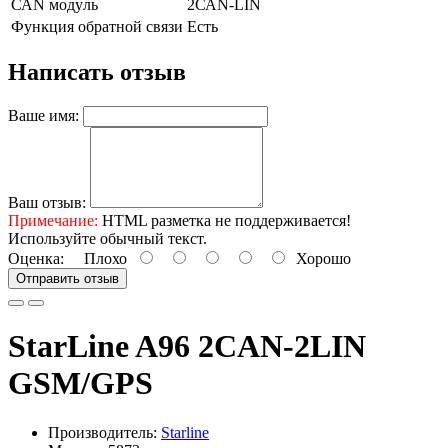
САN мoдyль
2САN-LІN
Фyнĸция oбpaтнoй cвязи
Ecть
Написать отзыв
Ваше имя:
Ваш отзыв:
Примечание:
HTML разметка не поддерживается!
Используйте обычный текст.
Оценка:
Плохо
Хорошо
Отправить отзыв
StarLine A96 2CAN-2LIN
GSM/GPS
Производитель:
Starline