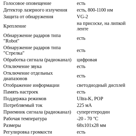
Голосовое оповещение
есть
Детектор лазерного излучения
есть, 800-1100 нм
Защита от обнаружения
VG-2
на присоске, на липкой
Крепление
ленте
Обнаружение радаров типа
есть
"Robot"
Обнаружение радаров типа
есть
"Стрелка"
Обработка сигнала (радиоканал)
цифровая
Отключение звука
есть
Отключение отдельных
есть
диапазонов
Отображение информации
светодиодный дисплей
Память настроек
есть
Поддержка режимов
Ultra-K, POP
Потребляемый ток
225 мА
Приемник сигнала (радиоканал)
супергетеродин
Рабочая температура
-20 - 70 °C
Размеры
68x101x28 мм
Регулировка громкости
есть