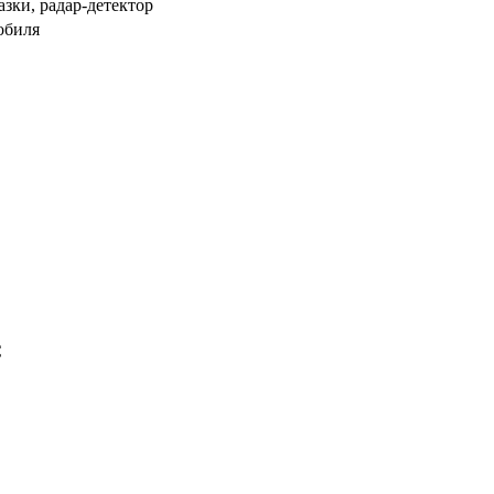
азки, радар-детектор
обиля
С