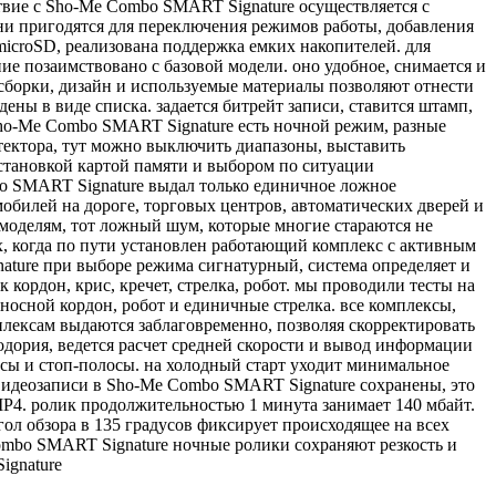
вие с Sho-Me Combo SMART Signature осуществляется с
ни пригодятся для переключения режимов работы, добавления
microSD, реализована поддержка емких накопителей. для
ие позаимствовано с базовой модели. оно удобное, снимается и
 сборки, дизайн и используемые материалы позволяют отнести
ы в виде списка. задается битрейт записи, ставится штамп,
Sho-Me Combo SMART Signature есть ночной режим, разные
тектора, тут можно выключить диапазоны, выставить
становкой картой памяти и выбором по ситуации
bo SMART Signature выдал только единичное ложное
обилей на дороге, торговых центров, автоматических дверей и
моделям, тот ложный шум, которые многие стараются не
ях, когда по пути установлен работающий комплекс с активным
ture при выборе режима сигнатурный, система определяет и
кордон, крис, кречет, стрелка, робот. мы проводили тесты на
носной кордон, робот и единичные стрелка. все комплексы,
плексам выдаются заблаговременно, позволяя скорректировать
одория, ведется расчет средней скорости и вывод информации
осы и стоп-полосы. на холодный старт уходит минимальное
видеозаписи в Sho-Me Combo SMART Signature сохранены, это
MP4. ролик продолжительностью 1 минута занимает 140 мбайт.
ол обзора в 135 градусов фиксирует происходящее на всех
ombo SMART Signature ночные ролики сохраняют резкость и
ignature