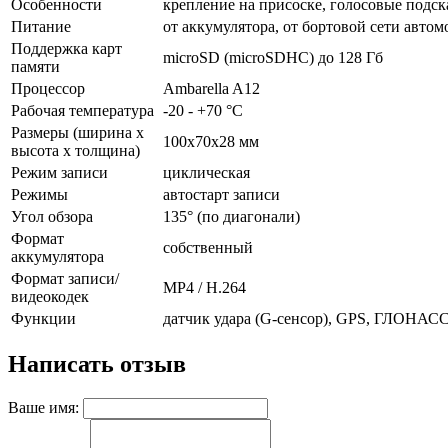
Особенности
крепление на присоске, голосовые подск
Питание
от аккумулятора, от бортовой сети автом
Поддержка карт
microSD (microSDHC) до 128 Гб
памяти
Процессор
Ambarella A12
Рабочая температура
-20 - +70 °C
Размеры (ширина x
100x70x28 мм
высота x толщина)
Режим записи
циклическая
Режимы
автостарт записи
Угол обзора
135° (по диагонали)
Формат
собственный
аккумулятора
Формат записи/
MP4 / H.264
видеокодек
Функции
датчик удара (G-сенсор), GPS, ГЛОНАС
Написать отзыв
Ваше имя: