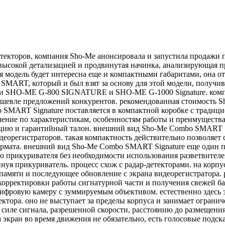
детекторов, компания Sho-Me анонсировала и запустила продаж
 с высокой детализацией и продвинутая начинка, анализирующая
я модель будет интересна еще и компактными габаритами, она о
SMART, который и был взят за основу для этой модели, получи
рами SHO-ME G-800 SIGNATURE и SHO-ME G-1000 Signature. комп
шевле предложений конкурентов. рекомендованная стоимость Sh
SMART Signature поставляется в компактной коробке с традици
ение по характеристикам, особенностям работы и преимущества
укцию и гарантийный талон. внешний вид Sho-Me Combo SMART S
орегистраторов. такая компактность действительно позволяет с
мата. внешний вид Sho-Me Combo SMART Signature еще один пл
ного прикуривателя без необходимости использования разветвите
нуя прикуриватель. процесс схож с радар-детекторами. на кор
памяти и последующее обновление с экрана видеорегистратора. 
орректировки работы сигнатурной части и получения свежей ба
ровую камеру с зуммируемым объективом. естественно здесь эт
ктора. оно не выступает за пределы корпуса и занимает огранич
 силе сигнала, разрешенной скорости, расстоянию до размещени
а экран во время движения не обязательно, есть голосовые подск