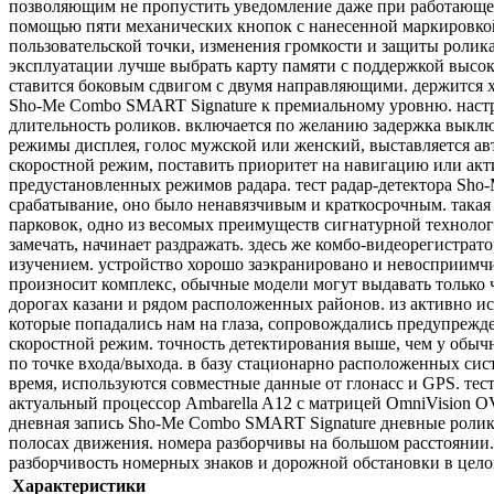
позволяющим не пропустить уведомление даже при работающей
помощью пяти механических кнопок с нанесенной маркировкой.
пользовательской точки, изменения громкости и защиты ролика
эксплуатации лучше выбрать карту памяти с поддержкой высоко
ставится боковым сдвигом с двумя направляющими. держится хо
Sho-Me Combo SMART Signature к премиальному уровню. настро
длительность роликов. включается по желанию задержка выклю
режимы дисплея, голос мужской или женский, выставляется ав
скоростной режим, поставить приоритет на навигацию или акт
предустановленных режимов радара. тест радар-детектора Sh
срабатывание, оно было ненавязчивым и краткосрочным. такая 
парковок, одно из весомых преимуществ сигнатурной технолог
замечать, начинает раздражать. здесь же комбо-видеорегистра
изучением. устройство хорошо заэкранировано и невосприимч
произносит комплекс, обычные модели могут выдавать только ча
дорогах казани и рядом расположенных районов. из активно ис
которые попадались нам на глаза, сопровождались предупрежде
скоростной режим. точность детектирования выше, чем у обычн
по точке входа/выхода. в базу стационарно расположенных си
время, используются совместные данные от глонасс и GPS. те
актуальный процессор Ambarella A12 с матрицей OmniVision O
дневная запись Sho-Me Combo SMART Signature дневные ролики 
полосах движения. номера разборчивы на большом расстоянии.
разборчивость номерных знаков и дорожной обстановки в цел
Характеристики