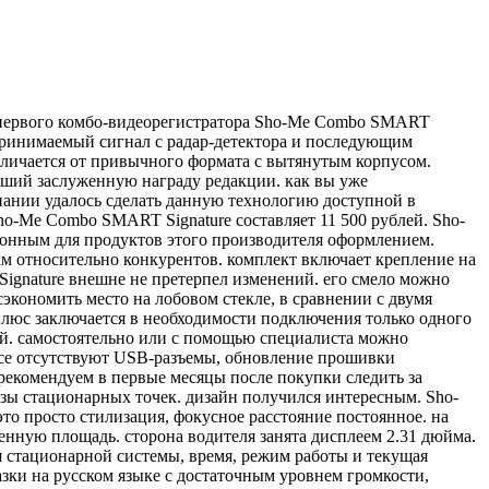
и первого комбо-видеорегистратора Sho-Me Combo SMART
 принимаемый сигнал с радар-детектора и последующим
тличается от привычного формата с вытянутым корпусом.
вший заслуженную награду редакции. как вы уже
ании удалось сделать данную технологию доступной в
o-Me Combo SMART Signature составляет 11 500 рублей. Sho-
онным для продуктов этого производителя оформлением.
м относительно конкурентов. комплект включает крепление на
ignature внешне не претерпел изменений. его смело можно
экономить место на лобовом стекле, в сравнении с двумя
юс заключается в необходимости подключения только одного
лей. самостоятельно или с помощью специалиста можно
пусе отсутствуют USB-разъемы, обновление прошивки
рекомендуем в первые месяцы после покупки следить за
зы стационарных точек. дизайн получился интересным. Sho-
о просто стилизация, фокусное расстояние постоянное. на
енную площадь. сторона водителя занята дисплеем 2.31 дюйма.
я стационарной системы, время, режим работы и текущая
азки на русском языке с достаточным уровнем громкости,