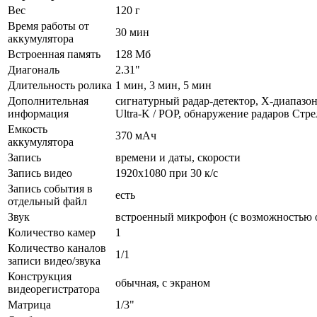
Вес
120 г
Время работы от
30 мин
аккумулятора
Встроенная память
128 Мб
Диагональ
2.31"
Длительность ролика
1 мин, 3 мин, 5 мин
Дополнительная
сигнатурный радар-детектор, Х-диапазон
информация
Ultra-K / POP, обнаружение радаров Стр
Емкость
370 мАч
аккумулятора
Запись
времени и даты, скорости
Запись видео
1920x1080 при 30 к/с
Запись события в
есть
отдельный файл
Звук
встроенный микрофон (с возможностью 
Количество камер
1
Количество каналов
1/1
записи видео/звука
Конструкция
обычная, с экраном
видеорегистратора
Матрица
1/3"