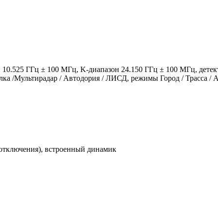
 10.525 ГГц ± 100 МГц, K-диапазон 24.150 ГГц ± 100 МГц, дете
елка /Мультирадар / Автодория / ЛИСД, режимы Город / Трасса /
отключения), встроенный динамик