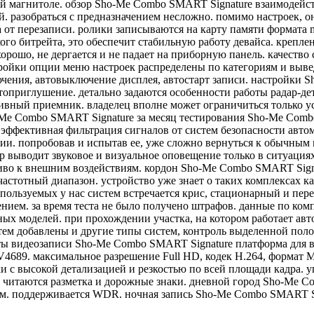
 магнитоле. обзор Sho-Me Combo SMART Signature взаимодейст
 разобраться с предназначением несложно. помимо настроек, о
 от перезаписи. ролики записываются на карту памяти формата 
го битрейта, это обеспечит стабильную работу девайса. креплен
рошо, не дергается и не падает на приборную панель. качество
йки опции меню настроек распределены по категориям и выведен
чения, автовыключение дисплея, автостарт записи. настройки 
топриглушение. детально задаются особенности работы радар-де
ивный приемник. владелец вполне может ограничиться только у
o-Me Combo SMART Signature за месяц тестирования Sho-Me Com
эффективная фильтрация сигналов от систем безопасности автом
ии. попробовав и испытав ее, уже сложно вернуться к обычным 
тор выводит звуковое и визуальное оповещение только в ситуаци
иво к внешним воздействиям. кордон Sho-Me Combo SMART Signa
стотный диапазон. устройство уже знает о таких комплексах как 
пользуемых у нас систем встречается крис, стационарный и пере
нием. за время теста не было получено штрафов. данные по ком
ых моделей. при прохождении участка, на котором работает авт
стем добавлены и другие типы систем, контроль выделенной пол
сты видеозаписи Sho-Me Combo SMART Signature платформа для 
V4689. максимальное разрешение Full HD, кодек H.264, формат 
с высокой детализацией и резкостью по всей площади кадра. уг
 читаются разметка и дорожные знаки. дневной город Sho-Me C
ом. поддерживается WDR. ночная запись Sho-Me Combo SMART S