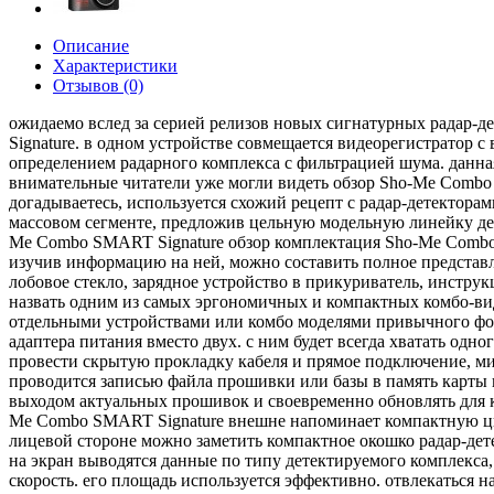
Описание
Характеристики
Отзывов (0)
ожидаемо вслед за серией релизов новых сигнатурных радар-
Signature. в одном устройстве совмещается видеорегистратор
определением радарного комплекса с фильтрацией шума. данна
внимательные читатели уже могли видеть обзор Sho-Me Combo 
догадываетесь, используется схожий рецепт с радар-детекто
массовом сегменте, предложив цельную модельную линейку де
Me Combo SMART Signature обзор комплектация Sho-Me Combo 
изучив информацию на ней, можно составить полное представл
лобовое стекло, зарядное устройство в прикуриватель, инстр
назвать одним из самых эргономичных и компактных комбо-виде
отдельными устройствами или комбо моделями привычного фор
адаптера питания вместо двух. с ним будет всегда хватать од
провести скрытую прокладку кабеля и прямое подключение, ми
проводится записью файла прошивки или базы в память карты 
выходом актуальных прошивок и своевременно обновлять для к
Me Combo SMART Signature внешне напоминает компактную циф
лицевой стороне можно заметить компактное окошко радар-дете
на экран выводятся данные по типу детектируемого комплекса,
скорость. его площадь используется эффективно. отвлекаться н