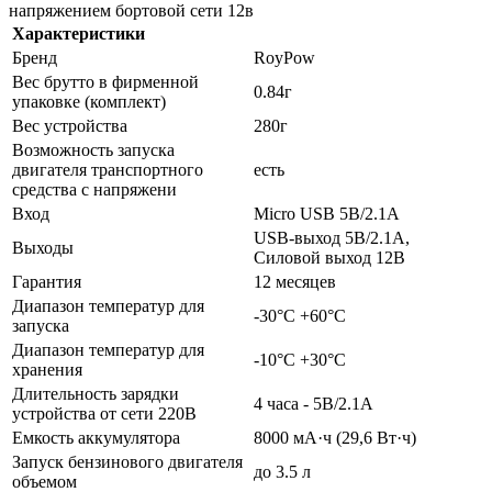
напряжением бортовой сети 12в
Характеристики
Бренд
RoyPow
Вес брутто в фирменной
0.84г
упаковке (комплект)
Вес устройства
280г
Возможность запуска
двигателя транспортного
есть
средства с напряжени
Вход
Micro USB 5В/2.1А
USВ-выход 5В/2.1А,
Выходы
Силовой выход 12В
Гарантия
12 месяцев
Диапазон температур для
-30°С +60°С
запуска
Диапазон температур для
-10°С +30°С
хранения
Длительность зарядки
4 часа - 5В/2.1А
устройства от сети 220В
Емкость аккумулятора
8000 мА·ч (29,6 Вт·ч)
Запуск бензинового двигателя
до 3.5 л
объемом