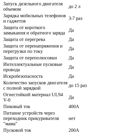
Запуск дизельного двигателя
до 2 л
объемом
Зарядка мобильных телефонов
3-7 раз
и гаджетов
Защита от короткого
Да
замыкания и обратного заряда
Защита от перегрева
Да
Защита от перенапряжения и
Да
перегрузки по току
Защита от переполюсовки
Да
Интеллектуальные пусковые
Да
провода
Искробезопасность
Да
Количество запусков двигателя
до 15 раз
с полной зарядкой
Огнестойкий материал UL94
Да
V-0
Пиковый ток
400А
Питание устройств через
переходник прикуривателя
нет
"мама"
Пусковой ток
200А