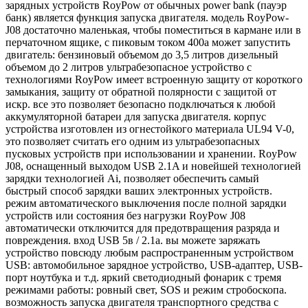
зарядных устройств RoyPow от обычных power bank (пауэр
банк) является функция запуска двигателя. модель RoyPow-
J08 достаточно маленькая, чтобы поместиться в кармане или в
перчаточном ящике, с пиковым током 400а может запустить
двигатель: бензиновый объемом до 3,5 литров дизельный
объемом до 2 литров ультрабезопасное устройство с
технологиями RoyPow имеет встроенную защиту от короткого
замыкания, защиту от обратной полярности с защитой от
искр. все это позволяет безопасно подключаться к любой
аккумуляторной батареи для запуска двигателя. корпус
устройства изготовлен из огнестойкого материала UL94 V-0,
это позволяет считать его одним из ультрабезопасных
пусковых устройств при использовании и хранении. RoyPow
J08, оснащенный выходом USB 2.1A и новейшей технологией
зарядки технологией Ai, позволяет обеспечить самый
быстрый способ зарядки ваших электронных устройств.
режим автоматического выключения после полной зарядки
устройств или состояния без нагрузки RoyPow J08
автоматически отключится для предотвращения разряда и
повреждения. вход USB 5в / 2.1а. вы можете заряжать
устройство повсюду любым распространенным устройством
USB: автомобильное зарядное устройство, USB-адаптер, USB-
порт ноутбука и т.д. яркий светодиодный фонарик с тремя
режимами работы: ровный свет, SOS и режим стробоскопа.
возможность запуска двигателя транспортного средства с