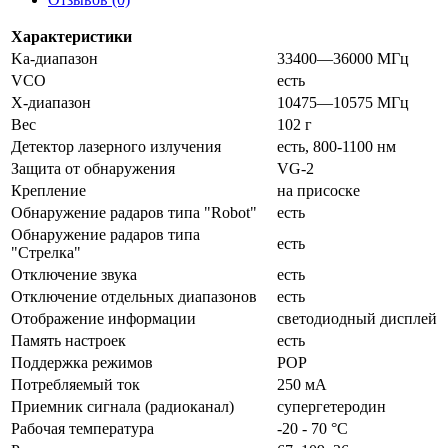
Характеристики
Ka-диапазон
33400—36000 МГц
VCO
есть
X-диапазон
10475—10575 МГц
Вес
102 г
Детектор лазерного излучения
есть, 800-1100 нм
Защита от обнаружения
VG-2
Крепление
на присоске
Обнаружение радаров типа "Robot"
есть
Обнаружение радаров типа
есть
"Стрелка"
Отключение звука
есть
Отключение отдельных диапазонов
есть
Отображение информации
светодиодный дисплей
Память настроек
есть
Поддержка режимов
POP
Потребляемый ток
250 мА
Приемник сигнала (радиоканал)
супергетеродин
Рабочая температура
-20 - 70 °C