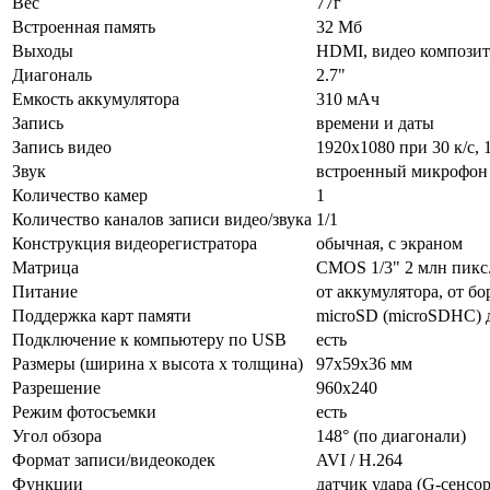
Вес
77г
Встроенная память
32 Мб
Выходы
HDMI, видео композит
Диагональ
2.7"
Емкость аккумулятора
310 мАч
Запись
времени и даты
Запись видео
1920x1080 при 30 к/с, 
Звук
встроенный микрофон 
Количество камер
1
Количество каналов записи видео/звука
1/1
Конструкция видеорегистратора
обычная, с экраном
Матрица
CMOS 1/3" 2 млн пикс
Питание
от аккумулятора, от б
Поддержка карт памяти
microSD (microSDHC) д
Подключение к компьютеру по USB
есть
Размеры (ширина x высота x толщина)
97x59x36 мм
Разрешение
960x240
Режим фотосъемки
есть
Угол обзора
148° (по диагонали)
Формат записи/видеокодек
AVI / H.264
Функции
датчик удара (G-сенсор