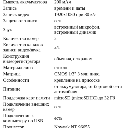
Емкость аккумулятора
200 мАч
Запись
времени и даты
Запись видео
1920x1080 при 30 к/с
Защита от записи
есть
встроенный микрофон,
Звук
встроенный динамик
Количество камер
2
Количество каналов
2/1
записи видео/звука
Конструкция
обычная, с экраном
видеорегистратора
Материал линз
стекло
Матрица
CMOS 1/3" 3 млн пикс.
Особенности
крепление на присоске
от аккумулятора, от бортовой сети
Питание
автомобиля
Поддержка карт памяти
microSD (microSDHC) до 32 Гб
Подключение внешних
есть
камер
Подключение к
есть
компьютеру по USB
Процессор
Novatek NT 96655