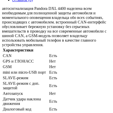
автосигнализация Pandora DXL 4400 наделена всем
необходимым для полноценной защиты автомобиля и
моментального оповещения владельца обо всех событиях,
происходящих с автомобилем. встроенный CAN-интерфейс
обусловливает бережную установку без серьезных
вмешательств в проводку на все современные автомобили с
шиной CAN, а GSM-модуль позволяет владельцу
использовать мобильный телефон в качестве главного
устройства управления.
Характеристики
CAN
Есть
GPS и ГЛОНАСС
Нет
GSM
Нет
mini или micro-USB порт
Есть
SLAVE-режим
Есть
SLAVE-режим с доп.
Есть
защитой
Автозапуск
Нет
Датчик удара наклона
Есть
движения
Диалоговый код
Есть