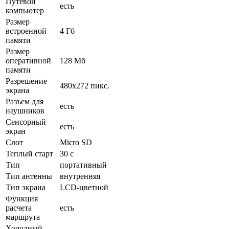
Путевой
есть
компьютер
Размер
встроенной
4 Гб
памяти
Размер
оперативной
128 Мб
памяти
Разрешение
480x272 пикс.
экрана
Разъем для
есть
наушников
Сенсорный
есть
экран
Слот
Micro SD
Теплый старт
30 с
Тип
портативный
Тип антенны
внутренняя
Тип экрана
LCD-цветной
Функция
расчета
есть
маршрута
Холодный