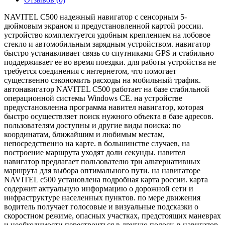
NAVITEL C500 надежный навигатор с сенсорным 5-
дюймовым экраном и предустановленной картой россии.
устройство комплектуется удобным креплением на лобовое
стекло и автомобильным зарядным устройством. навигатор
быстро устанавливает связь со спутниками GPS и стабильно
поддерживает ее во время поездки. для работы устройства не
требуется соединения с интернетом, что помогает
существенно сэкономить расходы на мобильный трафик.
автонавигатор NAVITEL C500 работает на базе стабильной
операционной системы Windows CE. на устройстве
предустановленна программа навител навигатор, которая
быстро осуществляет поиск нужного объекта в базе адресов.
пользователям доступны и другие виды поиска: по
координатам, ближайшим и любимым местам,
непосредственно на карте. в большинстве случаев, на
построение маршрута уходят доли секунды. навител
навигатор предлагает пользователю три альтернативных
маршрута для выбора оптимального пути. на навигаторе
NAVITEL с500 установлена подробная карта россии. карта
содержит актуальную информацию о дорожной сети и
инфраструктуре населенных пунктов. по мере движения
водитель получает голосовые и визуальные подсказки о
скоростном режиме, опасных участках, предстоящих маневрах
и необходимости перестроиться в другую полосу. в навигатор