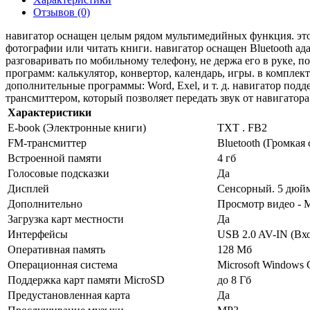
Отзывов (0)
навигатор оснащен целым рядом мультимедийных функция. это 
фотографии или читать книги. навигатор оснащен Bluetooth ад
разговаривать по мобильному телефону, не держа его в руке, 
программ: калькулятор, конвертор, календарь, игры. в комплек
дополнительные программы: Word, Exel, и т. д. навигатор под
трансмиттером, который позволяет передать звук от навигатор
Характеристики
E-book (Электронные книги)
TXT . FB2
FM-трансмиттер
Bluetooth (Громкая 
Встроенной памяти
4 гб
Голосовые подсказки
Да
Дисплей
Сенсорный. 5 дюйм
Дополнительно
Просмотр видео - 
Загрузка карт местности
Да
Интерфейсы
USB 2.0 AV-IN (Вхо
Оперативная память
128 Мб
Операционная система
Microsoft Windows 
Поддержка карт памяти MicroSD
до 8 Гб
Предустановленная карта
Да