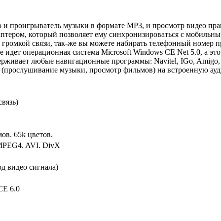
и проигрыватель музыки в формате MP3, и просмотр видео прак
аптером, который позволяет ему синхронизироваться с мобильным 
по громкой связи, так-же вы можете набирать телефонный номер
те идет операционная система Microsoft Windows CE Net 5.0, а э
держивает любые навигационные программы: Navitel, IGo, Amigo,
а (прослушивание музыки, просмотр фильмов) на встроенную ауд
связь)
ов. 65k цветов.
MPEG4. AVI. DivX
д видео сигнала)
CE 6.0