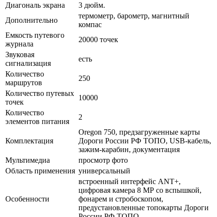
Диагональ экрана
3 дюйм.
термометр, барометр, магнитный
Дополнительно
компас
Емкость путевого
20000 точек
журнала
Звуковая
есть
сигнализация
Количество
250
маршрутов
Количество путевых
10000
точек
Количество
2
элементов питания
Oregon 750, предзагруженные карты
Комплектация
Дороги России РФ ТОПО, USB-кабель,
зажим-карабин, документация
Мультимедиа
просмотр фото
Область применения
универсальный
встроенный интерфейс ANT+,
цифровая камера 8 МР со вспышкой,
Особенности
фонарем и стробоскопом,
предустановленные топокарты Дороги
России РФ ТОПО