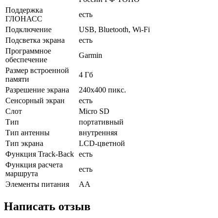
Поддержка
есть
ГЛОНАСС
Подключение
USB, Bluetooth, Wi-Fi
Подсветка экрана
есть
Программное
Garmin
обеспечение
Размер встроенной
4 Гб
памяти
Разрешение экрана
240x400 пикс.
Сенсорный экран
есть
Слот
Micro SD
Тип
портативный
Тип антенны
внутренняя
Тип экрана
LCD-цветной
Функция Track-Back
есть
Функция расчета
есть
маршрута
Элементы питания
AA
Написать отзыв