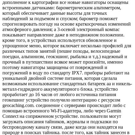
дополнение к картографии все новые навигаторы оснащены
встроенными датчиками: барометрическим альтиметром,
который обеспечивает данные высоты для точных
наблюдений за подъемом и спуском; барометр поможет
спрогнозировать погоду на основе краткосрочных изменений
атмосферного давления; а 3-осевой электронный компас
показывает направление даже в неподвижном положении.
кроме того, в устройствах используется обновленное и
упрощенное меню, которое включает несколько профилей для
различных типов занятий (пешие походы, велосипедные
поездки, альпинизм, геокэшинг, рыбалка и т.д.) надежный и
прочный в путешествии всякое может произойти, именно
поэтому навигаторы защищены от повреждений и
погружений в воду по стандарту IPX7. приборы работают на
уникальной двойной системе питания, которая сделала
возможным использование стандартных батареек аа и никель-
металл-гидридного аккумуляторного блока. устройство
проработает до 16 часов от любого источника питания
геокешинг устройство получило интеграцию с ресурсом
geocaching.com. соединение с серверами происходит либо с
помощью встроенного Wi-Fi-адаптера, либо через Garmin
Connect на сопряженном устройстве. пользователи могут
загружать описания тайников, журналы и подсказки по
беспроводному каналу связи, даже когда они находятся на
природе в поисках тайника. после того, как тайник занесен в