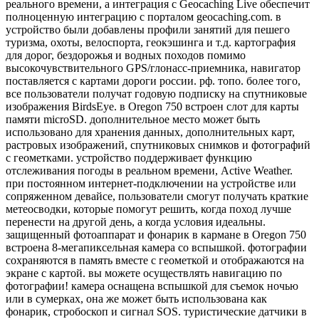
реального времени, а интеграция с Geocaching Live обеспечит
полноценную интеграцию с порталом geocaching.com. в
устройство были добавлены профили занятий для пешего
туризма, охоты, велоспорта, геокэшинга и т.д. картография
для дорог, бездорожья и водных походов помимо
высокочувствительного GPS/глонасс-приемника, навигатор
поставляется с картами дороги россии. рф. топо. более того,
все пользователи получат годовую подписку на спутниковые
изображения BirdsEye. в Oregon 750 встроен слот для карты
памяти microSD. дополнительное место может быть
использовано для хранения данных, дополнительных карт,
растровых изображений, спутниковых снимков и фотографий
с геометками. устройство поддерживает функцию
отслеживания погоды в реальном времени, Active Weather.
при постоянном интернет-подключении на устройстве или
сопряженном девайсе, пользователи смогут получать краткие
метеосводки, которые помогут решить, когда поход лучше
перенести на другой день, а когда условия идеальны.
защищенный фотоаппарат и фонарик в кармане в Oregon 750
встроена 8-мегапиксельная камера со вспышкой. фотографии
сохраняются в память вместе с геометкой и отображаются на
экране с картой. вы можете осуществлять навигацию по
фотографии! камера оснащена вспышкой для съемок ночью
или в сумерках, она же может быть использована как
фонарик, стробоскоп и сигнал SOS. туристические датчики в