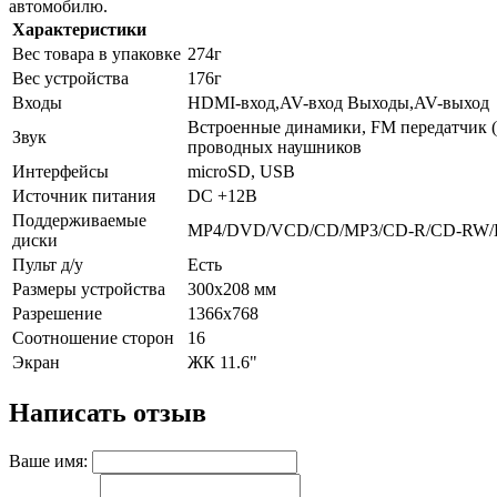
автомобилю.
Характеристики
Вес товара в упаковке
274г
Вес устройства
176г
Входы
HDMI-вход,AV-вход Выходы,AV-выход
Встроенные динамики, FM передатчик (
Звук
проводных наушников
Интерфейсы
microSD, USB
Источник питания
DC +12В
Поддерживаемые
MP4/DVD/VCD/CD/MP3/CD-R/CD-RW
диски
Пульт д/у
Есть
Размеры устройства
300x208 мм
Разрешение
1366х768
Соотношение сторон
16
Экран
ЖК 11.6"
Написать отзыв
Ваше имя: