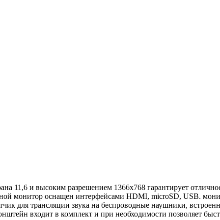
ана 11,6 и высоким разрешением 1366х768 гарантирует отлично
сной монитор оснащен интерфейсами HDMI, microSD, USB. мони
атчик для трансляции звука на беспроводные наушники, встрое
онштейн входит в комплект и при необходимости позволяет быст