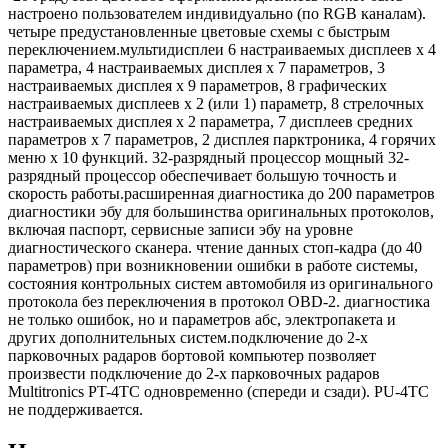
настроено пользователем индивидуально (по RGB каналам).
четыре предустановленные цветовые схемы с быстрым
переключением.мультидисплеи 6 настраиваемых дисплеев х 4
параметра, 4 настраиваемых дисплея х 7 параметров, 3
настраиваемых дисплея х 9 параметров, 8 графических
настраиваемых дисплеев х 2 (или 1) параметр, 8 стрелочных
настраиваемых дисплея х 2 параметра, 7 дисплеев средних
параметров х 7 параметров, 2 дисплея парктроника, 4 горячих
меню х 10 функций. 32-разрядный процессор мощный 32-
разрядный процессор обеспечивает большую точность и
скорость работы.расширенная диагностика до 200 параметров
диагностики эбу для большинства оригинальных протоколов,
включая паспорт, сервисные записи эбу на уровне
диагностического сканера. чтение данных стоп-кадра (до 40
параметров) при возникновении ошибки в работе системы,
состояния контрольных систем автомобиля из оригинального
протокола без переключения в протокол OBD-2. диагностика
не только ошибок, но и параметров абс, электропакета и
других дополнительных систем.подключение до 2-х
парковочных радаров бортовой компьютер позволяет
произвести подключение до 2-х парковочных радаров
Multitronics PT-4TC одновременно (спереди и сзади). PU-4TC
не поддерживается.