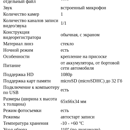
отдельный файл
Звук
встроенный микрофон
Количество камер
1
Количество каналов записи
1/1
видео/звука
Конструкция
обычная, с экраном
видеорегистратора
Материал линз
стекло
Ночной режим
есть
Особенности
крепление на присоске
от аккумулятора, от бортовой
Питание
сети автомобиля
Поддержка HD
1080p
Поддержка карт памяти
microSD (microSDHC) до 32 Гб
Подключение к компьютеру
есть
по USB
Размеры (ширина x высота
65x66x34 мм
x толщина)
Режим фотосъемки
есть
Режимы
автостарт записи
Температура хранения
-10 - +60 °C
Угол обзора
110° (по диагонали)