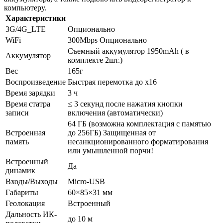
компьютеру.
Характеристики
3G/4G_LTE
Опционально
WiFi
300Mbps Опционально
Съемный аккумулятор 1950mAh ( в
Аккумулятор
комплекте 2шт.)
Вес
165г
Воспроизведение
Быстрая перемотка до x16
Время зарядки
3 ч
Время статра
≤ 3 секунд после нажатия кнопки
записи
включения (автоматически)
64 ГБ (возможна комплектация с памятью
Встроенная
до 256ГБ) Защищенная от
память
несанкционированного форматирования
или умышленной порчи!
Встроенный
Да
динамик
Входы/Выходы
Micro-USB
Габариты
60×85×31 мм
Геолокация
Встроенный
Дальность ИК-
до 10 м