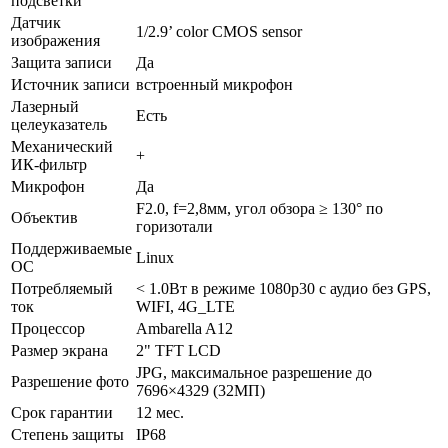
подсветки
Датчик
1/2.9’ color CMOS sensor
изображения
Защита записи
Да
Источник записи
встроенный микрофон
Лазерный
Есть
целеуказатель
Механический
+
ИК-фильтр
Микрофон
Да
F2.0, f=2,8мм, угол обзора ≥ 130° по
Объектив
горизотали
Поддерживаемые
Linux
ОС
Потребляемый
< 1.0Вт в режиме 1080p30 с аудио без GPS,
ток
WIFI, 4G_LTE
Процессор
Ambarella A12
Размер экрана
2" TFT LCD
JPG, максимальное разрешение до
Разрешение фото
7696×4329 (32МП)
Срок гарантии
12 мес.
Степень защиты
IP68