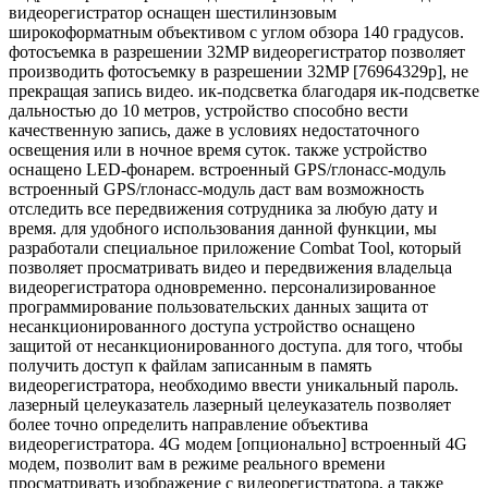
видеорегистратор оснащен шестилинзовым
широкоформатным объективом с углом обзора 140 градусов.
фотосъемка в разрешении 32MP видеорегистратор позволяет
производить фотосъемку в разрешении 32MP [76964329p], не
прекращая запись видео. ик-подсветка благодаря ик-подсветке
дальностью до 10 метров, устройство способно вести
качественную запись, даже в условиях недостаточного
освещения или в ночное время суток. также устройство
оснащено LED-фонарем. встроенный GPS/глонасс-модуль
встроенный GPS/глонасс-модуль даст вам возможность
отследить все передвижения сотрудника за любую дату и
время. для удобного использования данной функции, мы
разработали специальное приложение Combat Tool, который
позволяет просматривать видео и передвижения владельца
видеорегистратора одновременно. персонализированное
программирование пользовательских данных защита от
несанкционированного доступа устройство оснащено
защитой от несанкционированного доступа. для того, чтобы
получить доступ к файлам записанным в память
видеорегистратора, необходимо ввести уникальный пароль.
лазерный целеуказатель лазерный целеуказатель позволяет
более точно определить направление объектива
видеорегистратора. 4G модем [опционально] встроенный 4G
модем, позволит вам в режиме реального времени
просматривать изображение с видеорегистратора, а также