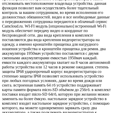
отслеживать местоположение владельца устройства. данная
функция позволит вам осуществлять более тщательный
контроль за вашим сотрудником, во время исполнения его
должностных обязанностей. видео и все необходимые данные
о передвижениях сотрудника передаются в облачный сервис
Camсloud.ru. WI-FI модуль [опционально] встроенный Wi-Fi
модуль обеспечит передачу видео и координат по
беспроводной сети. два вида крепления в комплекте
поставляются два вида крепления видеорегистратора на
одежду, а именно кронштейн прищепка для нагрудного
ношения устройства и кронштейн прищепка для ремня. два
аккумулятора 1950мач устройство поставляется с двумя
сменными аккумуляторами емкостью 1950мач каждый.
емкости каждого аккумулятора хватает на 8 часов автономной
работы устройства или 12 часов в режиме ожидания. степень
защиты IP68 ударопрочный корпус видеорегистратора со
степенью защиты IP68 позволяет использовать устройство
при любых погодных условиях, даже во время дождя или
снега. встроенная память 64 гб устройство поддерживает
карты памяти формата micro-SD объёмом до 256гб. в комплект
поставки входит micro-SD 64гб, которую при желании можно
заменить на более ёмкую. настольное зарядное устройство в
комплект входит настольное зарядное устройство, с помощью
которого, вы можете одновременно заряжать сразу два
аккумулятора, а также подключать видеорегистратор к