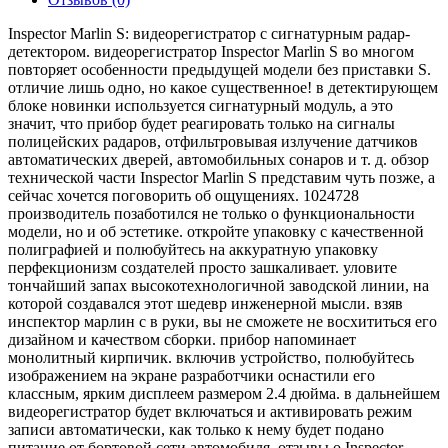
Inspector Marlin S: видеорегистратор с сигнатурным радар-
детектором. видеорегистратор Inspector Marlin S во многом
повторяет особенности предыдущей модели без приставки S.
отличие лишь одно, но какое существенное! в детектирующем
блоке новинки используется сигнатурный модуль, а это
значит, что прибор будет реагировать только на сигналы
полицейских радаров, отфильтровывая излучение датчиков
автоматических дверей, автомобильных сонаров и т. д. обзор
технической части Inspector Marlin S представим чуть позже, а
сейчас хочется поговорить об ощущениях. 1024728
производитель позаботился не только о функциональности
модели, но и об эстетике. откройте упаковку с качественной
полиграфией и полюбуйтесь на аккуратную упаковку
перфекционизм создателей просто зашкаливает. уловите
тончайший запах высокотехнологичной заводской линии, на
которой создавался этот шедевр инженерной мысли. взяв
инспектор марлин с в руки, вы не сможете не восхититься его
дизайном и качеством сборки. прибор напоминает
монолитный кирпичик. включив устройство, полюбуйтесь
изображением на экране разработчики оснастили его
классным, ярким дисплеем размером 2.4 дюйма. в дальнейшем
видеорегистратор будет включаться и активировать режим
записи автоматически, как только к нему будет подано
питание от бортовой сети автомобиля. отзывы о Inspector