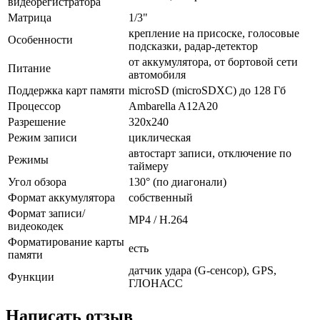
видеорегистратора
Матрица
1/3"
крепление на присоске, голосовые
Особенности
подсказки, радар-детектор
от аккумулятора, от бортовой сети
Питание
автомобиля
Поддержка карт памяти
microSD (microSDXC) до 128 Гб
Процессор
Ambarella A12A20
Разрешение
320x240
Режим записи
циклическая
автостарт записи, отключение по
Режимы
таймеру
Угол обзора
130° (по диагонали)
Формат аккумулятора
собственный
Формат записи/
MP4 / H.264
видеокодек
Форматирование карты
есть
памяти
датчик удара (G-сенсор), GPS,
Функции
ГЛОНАСС
Написать отзыв