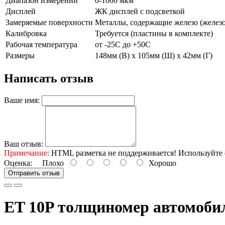
Диапазон измерений
0-1000 мкм
Дисплей
ЖК дисплей с подсветкой
Замеряемые поверхности
Металлы, содержащие железо (железо,
Калибровка
Требуется (пластины в комплекте)
Рабочая температура
от -25С до +50С
Размеры
148мм (В) x 105мм (Ш) x 42мм (Г)
Написать отзыв
Ваше имя:
Ваш отзыв:
Примечание:
HTML разметка не поддерживается! Используйте 
Оценка:
Плохо
Хорошо
Отправить отзыв
ET 10P толщиномер автомоб