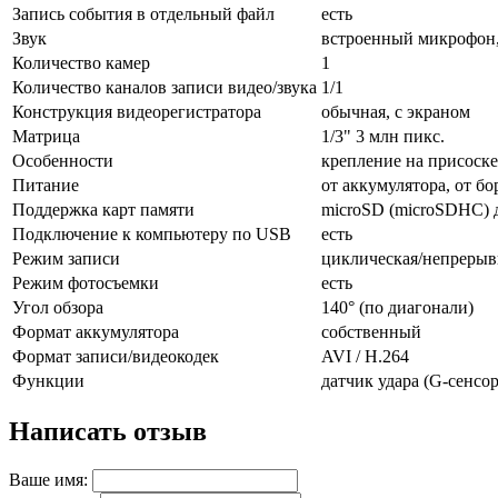
Запись события в отдельный файл
есть
Звук
встроенный микрофон
Количество камер
1
Количество каналов записи видео/звука
1/1
Конструкция видеорегистратора
обычная, с экраном
Матрица
1/3" 3 млн пикс.
Особенности
крепление на присоске
Питание
от аккумулятора, от б
Поддержка карт памяти
microSD (microSDHC) д
Подключение к компьютеру по USB
есть
Режим записи
циклическая/непрерыв
Режим фотосъемки
есть
Угол обзора
140° (по диагонали)
Формат аккумулятора
собственный
Формат записи/видеокодек
AVI / H.264
Функции
датчик удара (G-сенсор
Написать отзыв
Ваше имя: