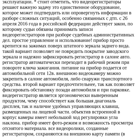
эксплуатации. * стоит отметить, что видеорегистраторы
решают важную задачу это единственное оборудование,
которое может подтвердить или опровергнуть информации в
разборе сложных ситуаций, особенно связанных с дтп. с 26
апреля 2016 года в российской федерации действует закон, по
которому судьи обязаны принимать записи
видеорегистраторов при разборе судебных административных
дел. простое управление и использование! прибор просто
крепится на зажимах поверх штатного зеркала заднего вида.
такой вариант позволяет не повредить покрытие заводского
зеркала и надежно зафиксировать регистратор в салоне авто.
регистратор автоматически переходит в рабочий режим при
повороте ключа зажигания. питание на прибор подается от
автомобильной сети 12в. внешнюю видеокамеру можно
закрепить в салоне автомобиля, либо снаружи транспортного
средства. второй вариант предпочтительнее, так как позволяет
фиксировать обстановку позади автомобиля и при парковке.
видерегистратор является эргономически выверенным
продуктом, чему способствует как большая диагональ
дисплея, так и наличие удобных управляющих клавиш,
размещенных на лицевой части. объектив встроенной в
корпус камеры имеет небольшой ход регулировки угла
наклона. прибор имеет фото-режим и возможность просмотра
отснятого материала. все видеоролики, созданные
регистратором, сохраняются на внешнюю карту памяти (в