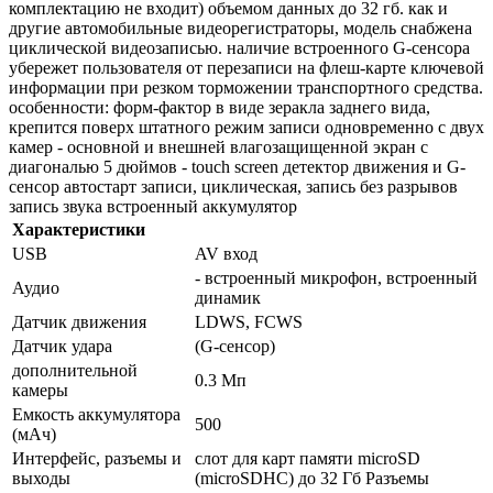
комплектацию не входит) объемом данных до 32 гб. как и
другие автомобильные видеорегистраторы, модель снабжена
циклической видеозаписью. наличие встроенного G-cенсора
убережет пользователя от перезаписи на флеш-карте ключевой
информации при резком торможении транспортного средства.
особенности: форм-фактор в виде зеракла заднего вида,
крепится поверх штатного режим записи одновременно с двух
камер - основной и внешней влагозащищенной экран с
диагональю 5 дюймов - touch screen детектор движения и G-
сенсор автостарт записи, циклическая, запись без разрывов
запись звука встроенный аккумулятор
Характеристики
USB
AV вход
- встроенный микрофон, встроенный
Аудио
динамик
Датчик движения
LDWS, FCWS
Датчик удара
(G-сенсор)
дополнительной
0.3 Мп
камеры
Емкость аккумулятора
500
(мАч)
Интерфейс, разъемы и
слот для карт памяти microSD
выходы
(microSDHC) до 32 Гб Разъемы