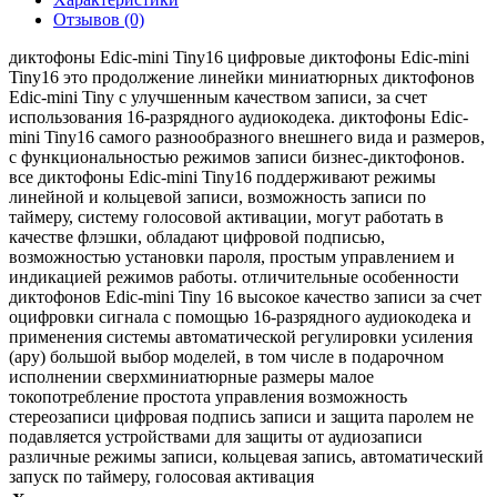
Отзывов (0)
диктофоны Edic-mini Tiny16 цифровые диктофоны Edic-mini
Tiny16 это продолжение линейки миниатюрных диктофонов
Edic-mini Tiny с улучшенным качеством записи, за счет
использования 16-разрядного аудиокодека. диктофоны Edic-
mini Tiny16 самого разнообразного внешнего вида и размеров,
с функциональностью режимов записи бизнес-диктофонов.
все диктофоны Edic-mini Tiny16 поддерживают режимы
линейной и кольцевой записи, возможность записи по
таймеру, систему голосовой активации, могут работать в
качестве флэшки, обладают цифровой подписью,
возможностью установки пароля, простым управлением и
индикацией режимов работы. отличительные особенности
диктофонов Edic-mini Tiny 16 высокое качество записи за счет
оцифровки сигнала с помощью 16-разрядного аудиокодека и
применения системы автоматической регулировки усиления
(ару) большой выбор моделей, в том числе в подарочном
исполнении сверхминиатюрные размеры малое
токопотребление простота управления возможность
стереозаписи цифровая подпись записи и защита паролем не
подавляется устройствами для защиты от аудиозаписи
различные режимы записи, кольцевая запись, автоматический
запуск по таймеру, голосовая активация