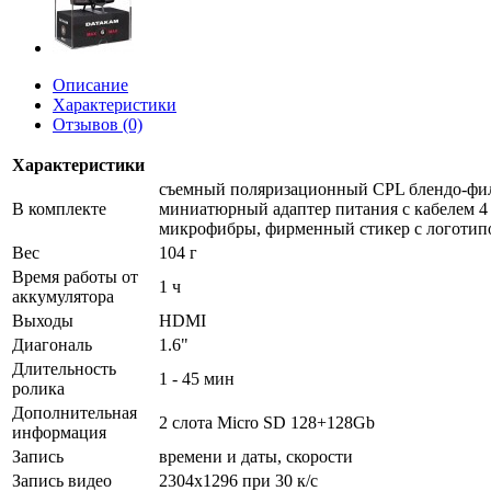
Описание
Характеристики
Отзывов (0)
Характеристики
съемный поляризационный CPL блендо-фильт
В комплекте
миниатюрный адаптер питания с кабелем 4 
микрофибры, фирменный стикер с логотип
Вес
104 г
Время работы от
1 ч
аккумулятора
Выходы
HDMI
Диагональ
1.6"
Длительность
1 - 45 мин
ролика
Дополнительная
2 слота Micro SD 128+128Gb
информация
Запись
времени и даты, скорости
Запись видео
2304x1296 при 30 к/с