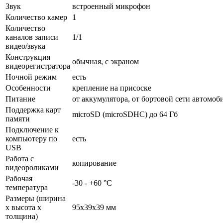
Звук
встроенный микрофон
Количество камер
1
Количество
каналов записи
1/1
видео/звука
Конструкция
обычная, с экраном
видеорегистратора
Ночной режим
есть
Особенности
крепление на присоске
Питание
от аккумулятора, от бортовой сети автомоб
Поддержка карт
microSD (microSDHC) до 64 Гб
памяти
Подключение к
компьютеру по
есть
USB
Работа с
копирование
видеороликами
Рабочая
-30 - +60 °C
температура
Размеры (ширина
x высота x
95x39x39 мм
толщина)