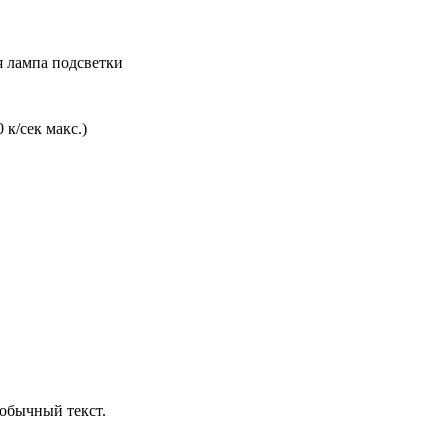
я лампа подсветки
 к/сек макс.)
обычный текст.