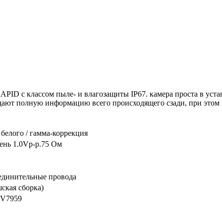
 с классом пыле- и влагозащиты IP67. камера проста в устано
дают полную информацию всего происходящего сзади, при этом кл
 белого / гамма-коррекция
нь 1.0Vp-p.75 Oм
единительные провода
кая сборка)
OV7959