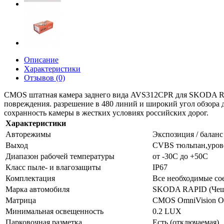
Описание
Характеристики
Отзывов (0)
CMOS штатная камера заднего вида AVS312CPR для SKODA RAPID
повреждения. разрешение в 480 линий и широкий угол обзора 
сохранность камеры в жестких условиях российских дорог.
Характеристики
Авторежимы
Экспозиция / баланс
Выход
CVBS тюльпан,урове
Диапазон рабочей температуры
от -30C до +50C
Класс пыле- и влагозащиты
IP67
Комплектация
Все необходимые со
Марка автомобиля
SKODA RAPID (Чешс
Матрица
CMOS OmniVision 
Минимальная освещенность
0.2 LUX
Парковочная разметка
Есть (отключаемая)