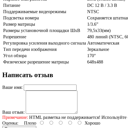
Питание
DC 12 В / 3.3 В
Поддерживаемые видеорежимы
NTSC
Подсветка номера
Сохраняется штатна
Размер матрицы
1/3.6”
Размеры установочной площадки ШхВ
79,5х33(мм)
Разрешение
480 линий (NTSC, 60
Регулировка усиления выходного сигнала
Автоматическая
Тип передачи изображения
Зеркальное
Угол обзора
170°
Физическое разрешение матрицы
648х488
Написать отзыв
Ваше имя:
Ваш отзыв:
Примечание:
HTML разметка не поддерживается! Используйте 
Оценка:
Плохо
Хорошо