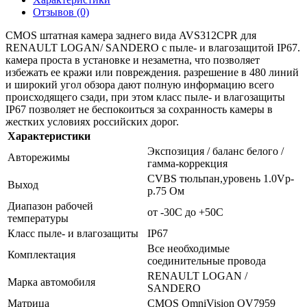
Отзывов (0)
CMOS штатная камера заднего вида AVS312CPR для
RENAULT LOGAN/ SANDERO с пыле- и влагозащитой IP67.
камера проста в установке и незаметна, что позволяет
избежать ее кражи или повреждения. разрешение в 480 линий
и широкий угол обзора дают полную информацию всего
происходящего сзади, при этом класс пыле- и влагозащиты
IP67 позволяет не беспокоиться за сохранность камеры в
жестких условиях российских дорог.
Характеристики
Экспозиция / баланс белого /
Авторежимы
гамма-коррекция
CVBS тюльпан,уровень 1.0Vp-
Выход
p.75 Oм
Диапазон рабочей
от -30C до +50C
температуры
Класс пыле- и влагозащиты
IP67
Все необходимые
Комплектация
соединительные провода
RENAULT LOGAN /
Марка автомобиля
SANDERO
Матрица
CMOS OmniVision OV7959