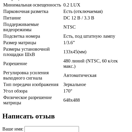
Минимальная освещенность
0.2 LUX
Парковочная разметка
Есть (отключаемая)
Питание
DC 12 В / 3.3 В
Поддерживаемые
NTSC
видеорежимы
Подсветка номера
Есть, под штатную лампу
Размер матрицы
1/3.6”
Размеры установочной
133х45(мм)
площадки ШхВ
480 линий (NTSC, 60 к/сек
Разрешение
макс.)
Регулировка усиления
Автоматическая
выходного сигнала
Тип передачи изображения
Зеркальное
Угол обзора
170°
Физическое разрешение
648х488
матрицы
Написать отзыв
Ваше имя: