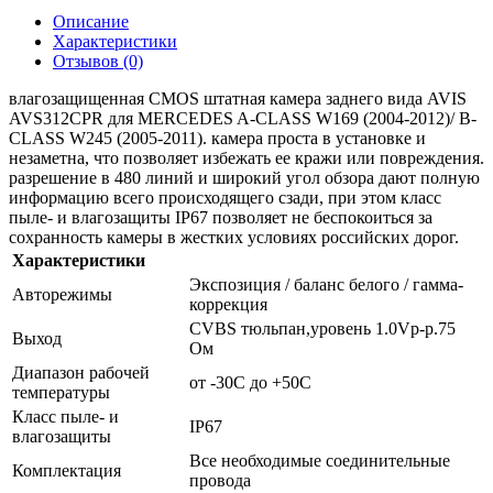
Описание
Характеристики
Отзывов (0)
влагозащищенная CMOS штатная камера заднего вида AVIS
AVS312CPR для MERCEDES A-CLASS W169 (2004-2012)/ B-
CLASS W245 (2005-2011). камера проста в установке и
незаметна, что позволяет избежать ее кражи или повреждения.
разрешение в 480 линий и широкий угол обзора дают полную
информацию всего происходящего сзади, при этом класс
пыле- и влагозащиты IP67 позволяет не беспокоиться за
сохранность камеры в жестких условиях российских дорог.
Характеристики
Экспозиция / баланс белого / гамма-
Авторежимы
коррекция
CVBS тюльпан,уровень 1.0Vp-p.75
Выход
Oм
Диапазон рабочей
от -30C до +50C
температуры
Класс пыле- и
IP67
влагозащиты
Все необходимые соединительные
Комплектация
провода