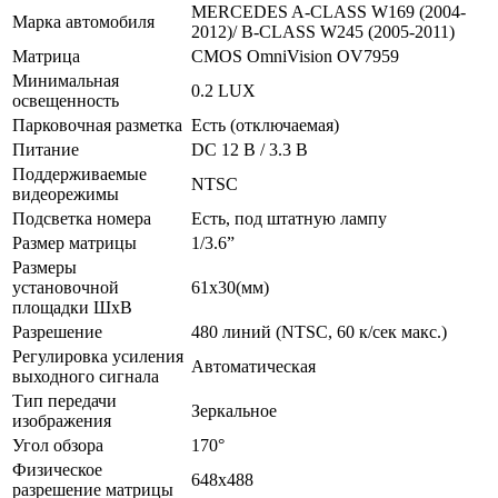
MERCEDES A-CLASS W169 (2004-
Марка автомобиля
2012)/ B-CLASS W245 (2005-2011)
Матрица
CMOS OmniVision OV7959
Минимальная
0.2 LUX
освещенность
Парковочная разметка
Есть (отключаемая)
Питание
DC 12 В / 3.3 В
Поддерживаемые
NTSC
видеорежимы
Подсветка номера
Есть, под штатную лампу
Размер матрицы
1/3.6”
Размеры
установочной
61х30(мм)
площадки ШхВ
Разрешение
480 линий (NTSC, 60 к/сек макс.)
Регулировка усиления
Автоматическая
выходного сигнала
Тип передачи
Зеркальное
изображения
Угол обзора
170°
Физическое
648х488
разрешение матрицы