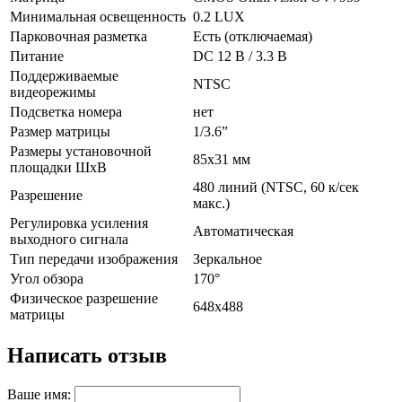
Минимальная освещенность
0.2 LUX
Парковочная разметка
Есть (отключаемая)
Питание
DC 12 В / 3.3 В
Поддерживаемые
NTSC
видеорежимы
Подсветка номера
нет
Размер матрицы
1/3.6”
Размеры установочной
85х31 мм
площадки ШхВ
480 линий (NTSC, 60 к/сек
Разрешение
макс.)
Регулировка усиления
Автоматическая
выходного сигнала
Тип передачи изображения
Зеркальное
Угол обзора
170°
Физическое разрешение
648х488
матрицы
Написать отзыв
Ваше имя: