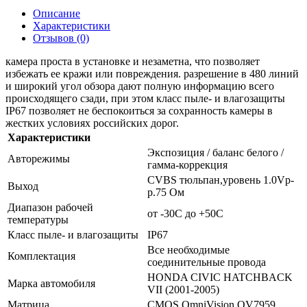
Описание
Характеристики
Отзывов (0)
камера проста в установке и незаметна, что позволяет
избежать ее кражи или повреждения. разрешение в 480 линий
и широкий угол обзора дают полную информацию всего
происходящего сзади, при этом класс пыле- и влагозащиты
IP67 позволяет не беспокоиться за сохранность камеры в
жестких условиях российских дорог.
Характеристики
Экспозиция / баланс белого /
Авторежимы
гамма-коррекция
CVBS тюльпан,уровень 1.0Vp-
Выход
p.75 Oм
Диапазон рабочей
от -30C до +50C
температуры
Класс пыле- и влагозащиты
IP67
Все необходимые
Комплектация
соединительные провода
HONDA CIVIC HATCHBACK
Марка автомобиля
VII (2001-2005)
Матрица
CMOS OmniVision OV7959