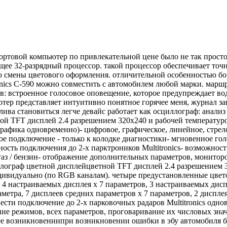
ортовой компьютер по привлекательной цене было не так просто
еющее 32-разрядный процессор. такой процессор обеспечивает т
 смены цветового оформления. отличительной особенностью бо
ronics C-590 можно совместить с автомобилем любой марки. мар
в: встроенное голосовое оповещение, которое предупреждает в
р представляет интуитивно понятное горячее меня, журнал зап
ива становиться легче девайс работает как осциллограф: анализ
ой TFT дисплей 2.4 разрешением 320х240 и рабочей температуро
2 графика одновременно)- цифровое, графическое, линейное, стре
кое подключение - только к колодке диагностики- мгновенное г
ость подключения до 2-х парктроников Multitronics- возможност
аз / бензин- отображение дополнительных параметров, мониторов
лограф цветной дисплейцветной TFT дисплей 2.4 разрешением 32
дивидуально (по RGB каналам). четыре предустановленные цве
, 4 настраиваемых дисплея х 7 параметров, 3 настраиваемых дис
аметра, 7 дисплеев средних параметров х 7 параметров, 2 диспл
ти подключение до 2-х парковочных радаров Multitronics одновр
ие режимов, всех параметров, проговаривание их числовых знач
ее возникновениипри возникновении ошибки в эбу автомобиля б