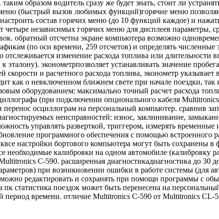
 таким образом водитель сразу же будет знать, стоит ли устра
меню (быстрый вызов любимых функций)горячие меню позволяю
 настроить состав горячих меню (до 10 функций каждое) и нажа
т четыре независимых горячих меню для дисплеев параметры, ср
авок. обратный отсчетна экране компьютера возможно одновреме
икам (по оси времени, 259 отсчетов) и определять численные з
ью отслеживается изменение расхода топлива или длительности 
 к эталону). эконометрпозволяет устанавливать значение пробега
ей скорости и расчетного расхода топлива, эконометр указывает
дит как о невключенном ближнем свете при начале поездки, так
овым оборудованием: максимально точный расчет расхода топлив
иллографа (при подключении опционального кабеля Multitronics
 и перенос осциллограм на персональный компьютер. сравнив з
иагностируемых неисправностей: износ, заклинивание, замыкани
жность управлять разверткой, триггером, измерять временные 
бновление программного обеспечения с помощью встроенного р
квсе настройки бортового компьютера могут быть сохранены в фа
 необходимые калибровки на одном автомобиле (калибровку рас
ultitronics C-590. расширенная диагностикадиагностика до 30 
параметров) при возникновении ошибки в работе системы (для ав
 можно редактировать и сохранять при помощи программы с об
на пк статистика поездок может быть перенесена на персональн
период времени. отличие Multitronics C-590 от Multitronics CL-5