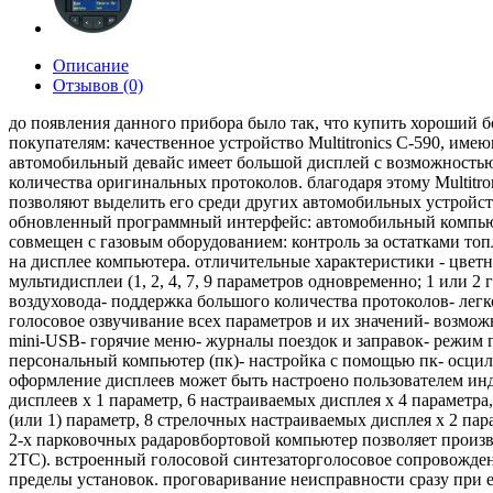
Описание
Отзывов (0)
до появления данного прибора было так, что купить хороший б
покупателям: качественное устройство Multitronics C-590, им
автомобильный девайс имеет большой дисплей с возможностью
количества оригинальных протоколов. благодаря этому Multit
позволяют выделить его среди других автомобильных устройст
обновленный программный интерфейс: автомобильный компьюте
совмещен с газовым оборудованием: контроль за остатками топл
на дисплее компьютера. отличительные характеристики - цветн
мультидисплеи (1, 2, 4, 7, 9 параметров одновременно; 1 или 
воздуховода- поддержка большого количества протоколов- лег
голосовое озвучивание всех параметров и их значений- возможн
mini-USB- горячие меню- журналы поездок и заправок- режим г
персональный компьютер (пк)- настройка с помощью пк- осцил
оформление дисплеев может быть настроено пользователем ин
дисплеев х 1 параметр, 6 настраиваемых дисплея х 4 параметра
(или 1) параметр, 8 стрелочных настраиваемых дисплея х 2 пар
2-х парковочных радаровбортовой компьютер позволяет произвес
2TC). встроенный голосовой синтезаторголосовое сопровожден
пределы установок. проговаривание неисправности сразу при 