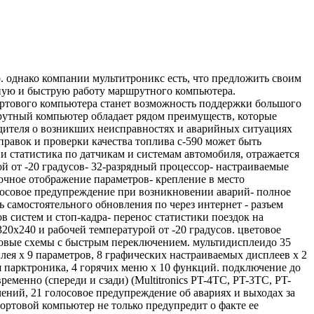
. однако компании мультитроникс есть, что предложить своим
очную и быструю работу маршрутного компьютера.
ртового компьютера станет возможность поддержки большого
шрутный компьютер обладает рядом преимуществ, которые
одителя о возникших неисправностях и аварийных ситуациях
равок и проверки качества топлива с-590 может быть
 и статистика по датчикам и системам автомобиля, отражается
й от -20 градусов- 32-разрядный процессор- настраиваемые
лочное отображение параметров- крепление в место
олосовое предупреждение при возникновении аварий- полное
ь самостоятельного обновления по через интернет - разъем
 систем и стоп-кадра- перенос статистики поездок на
0х240 и рабочей температурой от -20 градусов. цветовое
товые схемы с быстрым переключением. мультидисплеидо 35
плея х 9 параметров, 8 графических настраиваемых дисплеев х 2
ея парктроника, 4 горячих меню х 10 функций. подключение до
еменно (спереди и сзади) (Multitronics PT-4TC, PT-3TC, PT-
ений, 21 голосовое предупреждение об авариях и выходах за
ортовой компьютер не только предупредит о факте ее