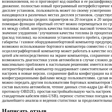
возникновения, но и проговорит код ошибки и ее расшифровку.
движение. полностью новый программный интерфейсгорячие 
дисплее установок. пользователь может по своему усмотрению
находящихся в различных местах дисплея установок. существуе
заправокжурналы средних параметров на 20 поездок и 20 запр
помощью функции обратный отсчет можно перемещаться по граф
их между собой. контроль качества топливас высокой точност
значение ухудшения / улучшения качества топлива (в процентах
(расход топлива). на основании установленного пробега, средн
габариты / газовое оборудованиебортовой компьютер предупре
возможно использование бортового компьютера совместно с газ
осциллографбортовой компьютер может работать в качестве осц
цепей а/м непосредственно на экране компьютера, сохранение
возможность диагностики узлов автомобиля в случае сложно д
максимально приближен к настольным решениям: имеется возмо
интернетбортовой компьютер поддерживает самостоятельное о
настроек в новые версии. сохранение файла конфигурации на п
конфигурационными файлами между пользователями. сделав все
можно передать другим пользователям бортовых компьютеров M
состав выхлопа автомобиля, чтение данных стоп-кадра (до 40 
протоколу OBD2E). простая настройкабольшую часть настроек
стандартным кабелем mini-USB). перенос статистики поездок 
дальнейшего анализа и ведения статистики за продолжительный 
Написать отзыв