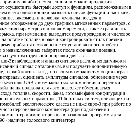
нять причину ошибки немедленно или можно продолжить
т осуществить быстрый доступ к функциям, расположенным в
тием всего одной кнопки вызывать список функций и настроек,
едние, таксометр и парковка. журналы поездок и
нное отображение до двух графиков мгновенных параметров. с
начения параметров в прошлом времени, а также сравнивать
впрыска. при изменении выводится предупреждение и числовое
 на остатке топлива в баке и контролировать стиль поездки
 время прибытия и отклонение от установленного пробега.
 и о невыключенных габаритах после окончания поездки.
а с учетом отдельной поправки для газа.
 шп-3): наблюдение и анализ сигналов различных датчиков и
аписанный сигнал с эталонным, вы получаете дополнительную
е, плохой контакт и т.д. по своим возможностям осциллограф
интервалы, оценивать амплитуды сигналов. обновление через
азъема mini-USB с возможностью запоминания и переноса
йл на пк пользователя - это позволяет обмениваться
хода топлива, скорости, бака), готовый файл конфигурации
дополнительных параметров, 11 бортовых систем, влияющих на
томобилей экологического класса не ниже евро-3 при работе по
ычного персонального компьютера (при подключении
ый компьютер и импортирована в различные программы для
90 - наличие голосового синтезатора