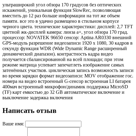
ультраширокий угол обзора 170 градусов без оптических
искажений, уникальная функция SlowRec, позволяющая
вместить до 12 раз больше информации на тот же объем
памяти. все это в удачно размещено в стильном корпусе
черного цвета. технические характеристики: дисплей: 2,7 TFT
цветной жк-дисплей камера: линза а+, угол обзора 170 град.
процессор: NOVATEK 96650 сенсор: Aptina AR0330 внешний
GPS-модуль разрешение видеозаписи 1920 x 1080, 30 кадров в
секунду функция WDR (Wide Dynamic Range расширенный
динамический диапазон). контрастность кадра видео
получается сбалансированной на всей площади; при этом
режиме матрица успевает запечатлеть изображение самых
затенённых участков. циклическая запись возможность записи
во время зарядки формат видеозаписи: MOV отображение гос.
номера на видео встроенный G-сенсор встроенная LI батарея
400мач встроенный микрофон/динамик поддержка MicroSD
(TF) карт емкостью до 32 GB автоматическое включение и
выключение задержка включения
Написать отзыв
Ваше имя: