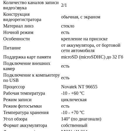
Количество каналов записи
2/1
видео/звука
Конструкция
обычная, с экраном
видеорегистратора
Материал линз
стекло
Ночной режим
есть
Особенности
крепление на присоске
от аккумулятора, от бортовой
Питание
сети автомобиля
Поддержка карт памяти
microSD (microSDHC) до 32 Гб
Подключение внешних
есть
камер
Подключение к компьютеру
есть
по USB
Процессор
Novatek NT 96655
Рабочая температура
-10 - +60 °C
Режим записи
циклическая
Режим фотосъемки
есть
Температура хранения
-10 - +70 °C
Угол обзора
140° (по диагонали)
Формат аккумулятора
собственный