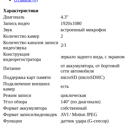
Характеристики
Диагональ
4.3"
Запись видео
1920x1080
Звук
встроенный микрофон
Количество камер
2
Количество каналов записи
2/1
видео/звука
Конструкция
зеркало заднего вида, с экраном
видеорегистратора
от аккумулятора, от бортовой
Питание
сети автомобиля
Поддержка карт памяти
microSD (microSDHC)
Подключение внешних
есть
камер
Режим записи
циклическая
Угол обзора
140° (по диагонали)
Формат аккумулятора
собственный
Формат записи/видеокодек
AVI / Motion JPEG
Функции
датчик удара (G-сенсор)