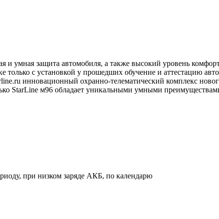
 и умная защита автомобиля, а также высокий уровень комфорта
ке только с установкой у прошедших обучение и аттестацию авто
arline.ru инновационный охранно-телематический комплекс новог
олько StarLine м96 обладает уникальными умными преимуществам
ериоду, при низком заряде АКБ, по календарю