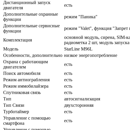
Дистанционный запуск
есть
двигателя
Дополнительные охранные
режим "Паника"
функции
Дополнительные сервисные
режим "Valet", функция "Запрет
функции
основной модуль, сирена, SIM-к
Комплектация
радиометка 2 шт, модуль запуск
Модель
StarLine M96L
Особенности, дополнительно
низкое энергопотребление
Охрана с работающим
есть
двигателем
Поиск автомобиля
есть
Режим антиограбления
есть
Режим иммобилайзера
есть
Спутниковая связь
есть
Тип
автосигнализация
Тип Связи
двухсторонняя
Турботаймер
есть
Управление с помощью
есть
смартфона
Управление с помощью