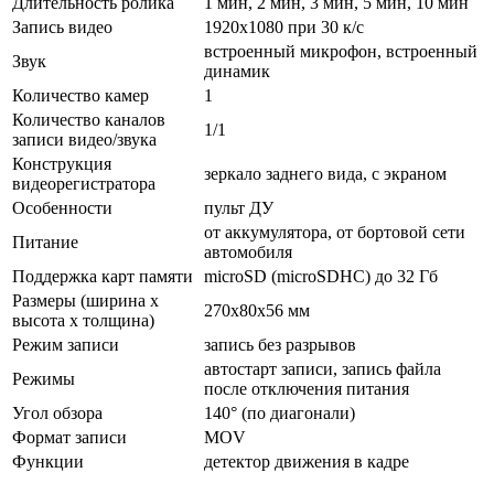
Длительность ролика
1 мин, 2 мин, 3 мин, 5 мин, 10 мин
Запись видео
1920x1080 при 30 к/с
встроенный микрофон, встроенный
Звук
динамик
Количество камер
1
Количество каналов
1/1
записи видео/звука
Конструкция
зеркало заднего вида, с экраном
видеорегистратора
Особенности
пульт ДУ
от аккумулятора, от бортовой сети
Питание
автомобиля
Поддержка карт памяти
microSD (microSDHC) до 32 Гб
Размеры (ширина x
270x80x56 мм
высота x толщина)
Режим записи
запись без разрывов
автостарт записи, запись файла
Режимы
после отключения питания
Угол обзора
140° (по диагонали)
Формат записи
MOV
Функции
детектор движения в кадре