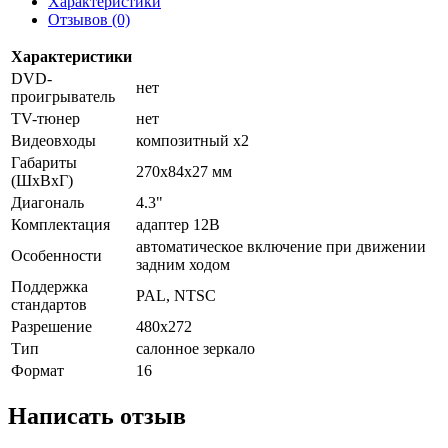
Характеристики
Отзывов (0)
Характеристики
DVD-
нет
проигрыватель
TV-тюнер
нет
Видеовходы
композитный x2
Габариты
270x84x27 мм
(ШхВхГ)
Диагональ
4.3"
Комплектация
адаптер 12В
автоматическое включение при движении
Особенности
задним ходом
Поддержка
PAL, NTSC
стандартов
Разрешение
480x272
Тип
салонное зеркало
Формат
16
Написать отзыв